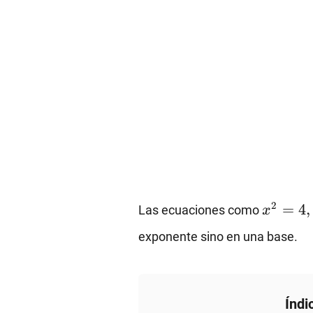
x^2=4,
2
=
4
,
Las ecuaciones como
x
x^3+3
exponente sino en una base.
Índi