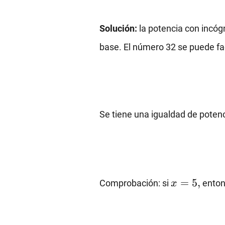
Solución:
la potencia con incó
base. El número 32 se puede f
Se tiene una igualdad de potenc
x=5,
=
5
,
Comprobación: si
enton
x