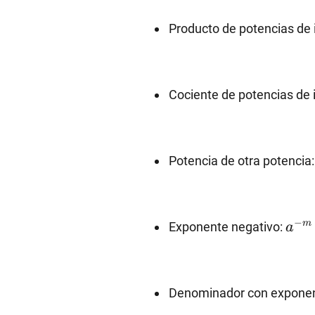
Producto de potencias de 
Cociente de potencias de 
Potencia de otra potencia
a^{-
−
m
Exponente negativo:
a
m}=
Denominador con exponen
{a^