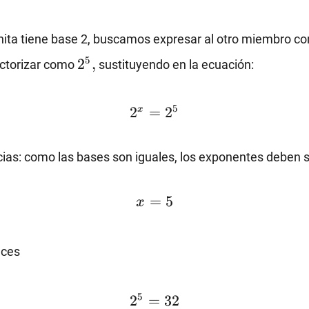
gnita tiene base 2, buscamos expresar al otro miembro 
2^5,
5
2
,
actorizar como
sustituyendo en la ecuación:
2^x=2^5
5
2
=
2
x
ias: como las bases son iguales, los exponentes deben s
x=5
=
5
x
ces
2^5=32
5
2
=
32