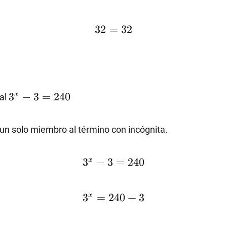
32=32
32
=
32
3^x-
3
−
3
=
240
x
ial
3=240
un solo miembro al término con incógnita.
3^x-
3
−
3
=
240
x
3=240
3^x=240+3
3
=
240
+
3
x