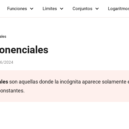
Funciones
Límites
Conjuntos
Logaritmo
ales
onenciales
06/2024
ales
son aquellas donde la incógnita aparece solamente 
constantes.