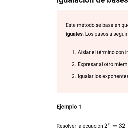
Este método se basa en que
iguales
. Los pasos a seguir
Aislar el término con 
Expresar al otro mie
Igualar los exponentes
Ejemplo 1
2^x=32
2
=
32
x
Resolver la ecuación