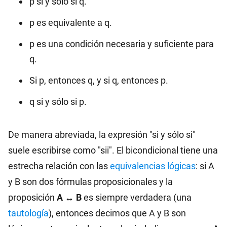
p si y sólo si q.
p es equivalente a q.
p es una condición necesaria y suficiente para
q.
Si p, entonces q, y si q, entonces p.
q si y sólo si p.
De manera abreviada, la expresión "si y sólo si"
suele escribirse como "sii". El bicondicional tiene una
estrecha relación con las
equivalencias lógicas
: si A
y B son dos fórmulas proposicionales y la
proposición
A ↔ B
es siempre verdadera (una
tautología
), entonces decimos que A y B son