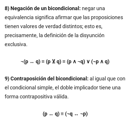
8) Negación de un bicondicional:
negar una
equivalencia significa afirmar que las proposiciones
tienen valores de verdad distintos; esto es,
precisamente, la definición de la disyunción
exclusiva.
¬(p ↔ q) ≡ (p ⊻ q) ≡ (p ∧ ¬q) ∨ (¬p ∧ q)
9) Contraposición del bicondicional:
al igual que con
el condicional simple, el doble implicador tiene una
forma contrapositiva válida.
(p ↔ q) ≡ (¬q ↔ ¬p)