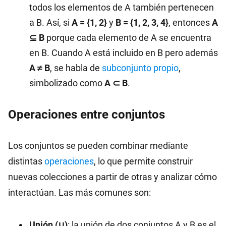
todos los elementos de A también pertenecen
a B. Así, si
A = {1, 2}
y
B = {1, 2, 3, 4}
, entonces
A
⊆ B
porque cada elemento de A se encuentra
en B. Cuando A está incluido en B pero además
A ≠ B
, se habla de
subconjunto propio
,
simbolizado como
A ⊂ B
.
Operaciones entre conjuntos
Los conjuntos se pueden combinar mediante
distintas
operaciones
, lo que permite construir
nuevas colecciones a partir de otras y analizar cómo
interactúan. Las más comunes son:
Unión (∪)
: la unión de dos conjuntos A y B es el