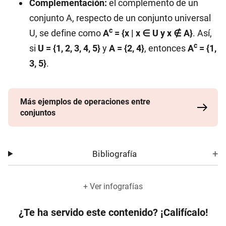
Complementación:
el complemento de un
conjunto A, respecto de un conjunto universal
c
U, se define como
A
= {x | x ∈ U y x ∉ A}
. Así,
c
si
U = {1, 2, 3, 4, 5}
y
A = {2, 4}
, entonces
A
= {1,
3, 5}
.
Más ejemplos de operaciones entre
conjuntos
Bibliografía
+ Ver infografías
¿Te ha servido este contenido? ¡Califícalo!