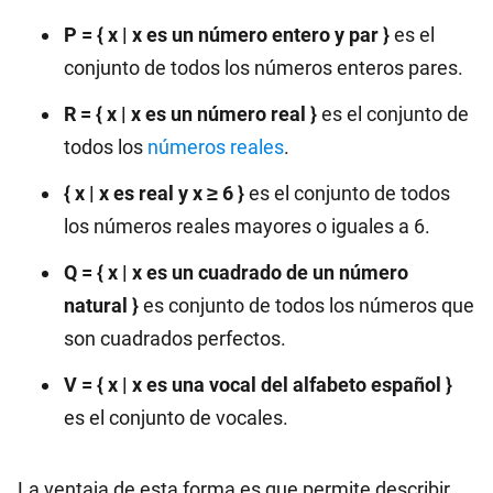
P = { x | x es un número entero y par }
es el
conjunto de todos los números enteros pares.
R = { x | x es un número real }
es el conjunto de
todos los
números reales
.
{ x | x es real y x ≥ 6 }
es el conjunto de todos
los números reales mayores o iguales a 6.
Q = { x | x es un cuadrado de un número
natural }
es conjunto de todos los números que
son cuadrados perfectos.
V = { x | x es una vocal del alfabeto español }
es el conjunto de vocales.
La ventaja de esta forma es que permite describir