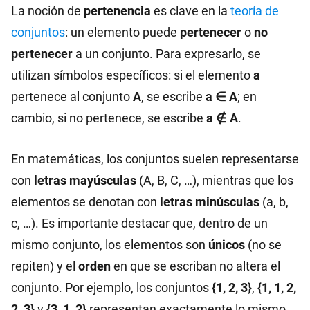
La noción de
pertenencia
es clave en la
teoría de
conjuntos
: un elemento puede
pertenecer
o
no
pertenecer
a un conjunto. Para expresarlo, se
utilizan símbolos específicos: si el elemento
a
pertenece al conjunto
A
, se escribe
a ∈ A
; en
cambio, si no pertenece, se escribe
a ∉ A
.
En matemáticas, los conjuntos suelen representarse
con
letras mayúsculas
(A, B, C, …), mientras que los
elementos se denotan con
letras minúsculas
(a, b,
c, …). Es importante destacar que, dentro de un
mismo conjunto, los elementos son
únicos
(no se
repiten) y el
orden
en que se escriban no altera el
conjunto. Por ejemplo, los conjuntos
{1, 2, 3}
,
{1, 1, 2,
2, 3}
y
{3, 1, 2}
representan exactamente lo mismo.