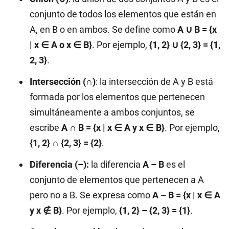
conjunto de todos los elementos que están en
A, en B o en ambos. Se define como
A ∪ B = {x
| x ∈ A o x ∈ B}
. Por ejemplo,
{1, 2} ∪ {2, 3} = {1,
2, 3}
.
Intersección (∩)
: la intersección de A y B está
formada por los elementos que pertenecen
simultáneamente a ambos conjuntos, se
escribe
A ∩ B = {x | x ∈ A y x ∈ B}
. Por ejemplo,
{1, 2} ∩ {2, 3} = {2}
.
Diferencia (–):
la diferencia
A – B
es el
conjunto de elementos que pertenecen a A
pero no a B. Se expresa como
A – B = {x | x ∈ A
y x ∉ B}
. Por ejemplo,
{1, 2} – {2, 3} = {1}
.