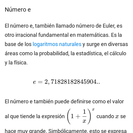
Número e
El número e, también llamado número de Euler, es
otro irracional fundamental en matemáticas. Es la
base de los
logaritmos naturales
y surge en diversas
áreas como la probabilidad, la estadística, el cálculo
y la física.
e=2,71828182845904..
=
2
,
71828182845904..
e
El número e también puede definirse como el valor
\left(1+\dfrac{1}
x
x
1
(
)
1
+
al que tiende la expresión
cuando
se
x
{x}\right)^x
x
hace muy grande. Simbólicamente, esto se expresa