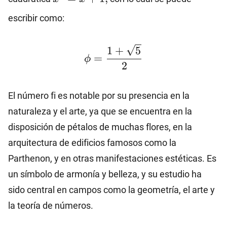
escribir como:
\phi=\dfrac{1+\sqrt{5}}
1
+
5
=
{2}
ϕ
2
El número fi es notable por su presencia en la
naturaleza y el arte, ya que se encuentra en la
disposición de pétalos de muchas flores, en la
arquitectura de edificios famosos como la
Parthenon, y en otras manifestaciones estéticas. Es
un símbolo de armonía y belleza, y su estudio ha
sido central en campos como la geometría, el arte y
la teoría de números.