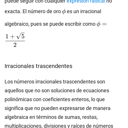
puede seguir con cualquier
expresión radical
no
\phi
exacta. El número de oro
es un irracional
ϕ
\phi=\dfra
=
algebraico, pues se puede escribir como
ϕ
{2}
1
+
5
2
Irracionales trascendentes
Los números irracionales trascendentes son
aquellos que no son soluciones de ecuaciones
polinómicas con coeficientes enteros, lo que
significa que no pueden expresarse de manera
algebraica en términos de sumas, restas,
multiplicaciones, divisiones y raíces de números