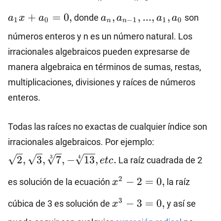
x^n+a_{n-
a_n, a_{n-
+
=
0
,
1} x^{n-
,
,
...
,
,
donde
son
a
x
a
a
a
a
a
1
0
−
1
1
0
n
n
1},...,a_1,a_0
1}+...+a_1
números enteros y n es un número natural. Los
x+a_0=0,
irracionales algebraicos pueden expresarse de
manera algebraica en términos de sumas, restas,
multiplicaciones, divisiones y raíces de números
enteros.
Todas las raíces no exactas de cualquier índice son
\sqrt{2},
irracionales algebraicos. Por ejemplo:
\sqrt{3},
3
4
2
,
3
,
7
,
−
13
,
.
La raíz cuadrada de 2
e
t
c
\sqrt[3]
x^2-
{7}, -
2
−
2
=
0
,
es solución de la ecuación
la raíz
x
2=0,
\sqrt[4]
x^3-
3
−
3
=
0
,
cúbica de 3 es solución de
{13},
y así se
x
3=0,
etc.