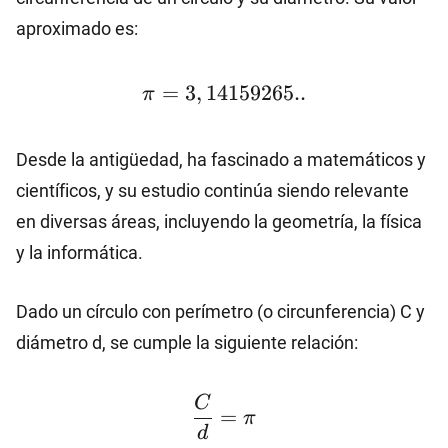
aproximado es:
\pi=3,14159265..
=
3
,
14159265..
π
Desde la antigüedad, ha fascinado a matemáticos y
científicos, y su estudio continúa siendo relevante
en diversas áreas, incluyendo la geometría, la física
y la informática.
Dado un círculo con perímetro (o circunferencia) C y
diámetro d, se cumple la siguiente relación:
\dfrac{C}
C
=
π
{d}=\pi
d