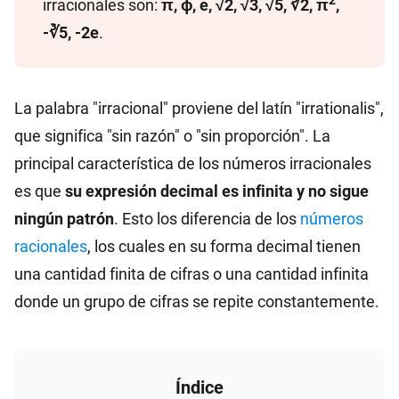
irracionales son:
π, ϕ, e, √2, √3, √5, ∛2, π
,
-∛5, -2e
.
La palabra "irracional" proviene del latín "irrationalis",
que significa "sin razón" o "sin proporción". La
principal característica de los números irracionales
es que
su expresión decimal es infinita y no sigue
ningún patrón
. Esto los diferencia de los
números
racionales
, los cuales en su forma decimal tienen
una cantidad finita de cifras o una cantidad infinita
donde un grupo de cifras se repite constantemente.
Índice