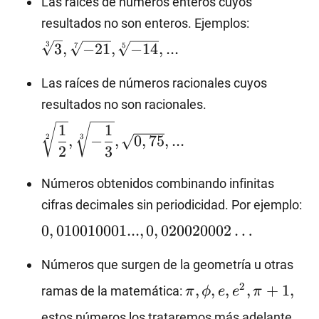
Las raíces de números enteros cuyos
\sqrt[3]
resultados no son enteros. Ejemplos:
{3},\sqrt[
3
3
,
−
21
,
−
14
,
...
7
5
{-21},\sqr
{-14},...
Las raíces de números racionales cuyos
\sqrt[2]
resultados no son racionales.
{\dfrac{1}
1
1
{2}}, \sqrt[3]
2
3
,
−
,
0
,
75
,
...
2
3
{-\dfrac{1}
{3}},
Números obtenidos combinando infinitas
\sqrt{0,75},...
0,
cifras decimales sin periodicidad. Por ejemplo:
0,
0
,
010010001...
,
0
,
020020002
…
Números que surgen de la geometría u otras
\pi,
2
,
,
,
,
+
1
,
ramas de la matemática:
π
ϕ
e
e
π
\phi,
estos números los trataremos más adelante.