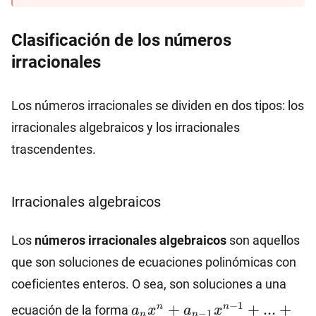
Clasificación de los números
irracionales
Los números irracionales se dividen en dos tipos: los
irracionales algebraicos y los irracionales
trascendentes.
Irracionales algebraicos
Los
números irracionales algebraicos
son aquellos
que son soluciones de ecuaciones polinómicas con
coeficientes enteros. O sea, son soluciones a una
a_n
−
1
+
+
...
+
n
n
ecuación de la forma
a
x
a
x
−
1
n
n