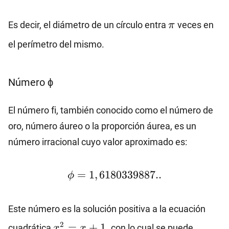
\pi
Es decir, el diámetro de un círculo entra
veces en
π
el perímetro del mismo.
Número ϕ
El número fi, también conocido como el número de
oro, número áureo o la proporción áurea, es un
número irracional cuyo valor aproximado es:
\phi=1,6180339887..
=
1
,
6180339887..
ϕ
Este número es la solución positiva a la ecuación
x^2=x+1,
2
=
+
1
,
cuadrática
con lo cual se puede
x
x