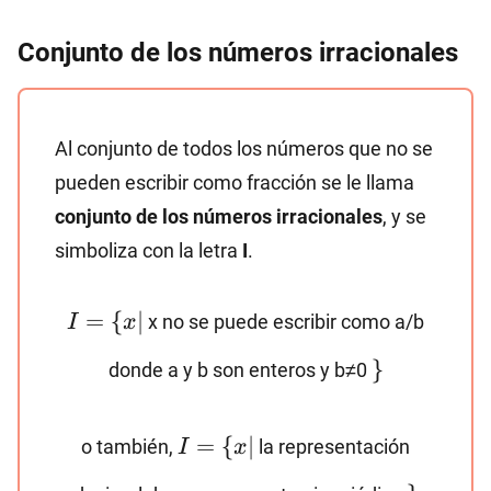
Conjunto de los números irracionales
Al conjunto de todos los números que no se
pueden escribir como fracción se le llama
conjunto de los números irracionales
, y se
simboliza con la letra
I
.
I=\
=
{
∣
x no se puede escribir como a/b
I
x
{x |
\}
}
donde a y b son enteros y b≠0
I=\
=
{
∣
o también,
la representación
I
x
{x |
\}