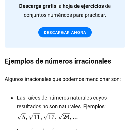
Descarga gratis
la
hoja de ejercicios
de
conjuntos numéricos para practicar.
DESCARGAR AHORA
Ejemplos de números irracionales
Algunos irracionales que podemos mencionar son:
Las raíces de números naturales cuyos
\sqrt{5}
resultados no son naturales. Ejemplos:
\sqrt{17
5
,
11
,
17
,
26
,
...
\sqrt{26}