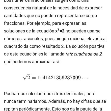
Los números irracionales surgen como una
consecuencia natural de la necesidad de expresar
cantidades que no pueden representarse como
fracciones. Por ejemplo, para expresar las
2
soluciones de la ecuación
x
=2
no pueden usarse
números racionales, pues ningún racional elevado al
cuadrado da como resultado 2. La solución positiva
de esta ecuación es la llamada
raíz cuadrada de 2
,
que podemos aproximar así:
\sqrt{2}=1,41421356237309…
2
=
1
,
41421356237309
…
Podríamos calcular más cifras decimales, pero
nunca terminaríamos. Además, no hay cifras que se
repitan periódicamente. Esto nos da la pauta de la