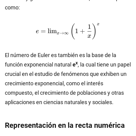
como:
e=\lim_{x\to
x
1
(
)
=
l
i
m
1
+
e
\infty}\left(1+\dfrac{1}
→
∞
x
x
{x}\right)^x
El número de Euler es también es la base de la
x
función exponencial natural
e
, la cual tiene un papel
crucial en el estudio de fenómenos que exhiben un
crecimiento exponencial, como el interés
compuesto, el crecimiento de poblaciones y otras
aplicaciones en ciencias naturales y sociales.
Representación en la recta numérica