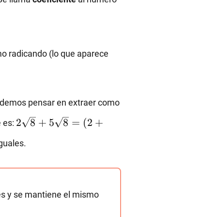
o radicando (lo que aparece
qrt{8},
demos pensar en extraer como
2\sqrt{8}+5\sqrt{8}=
2
8
+
5
8
=
(
2
+
e es:
(2+5)\sqrt{8}.
guales.
les y se mantiene el mismo