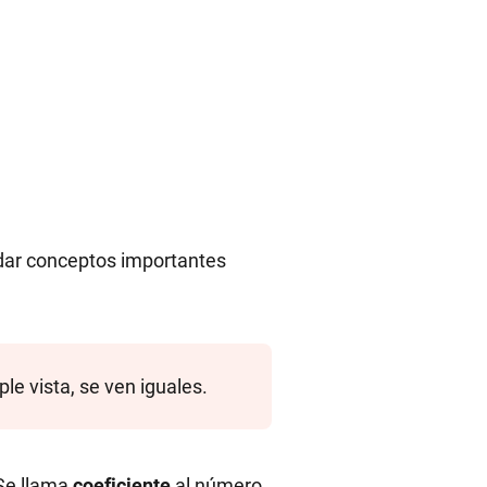
rdar conceptos importantes
le vista, se ven iguales.
Se llama
coeficiente
al número