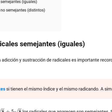
 semejantes (iguales)
 no semejantes (distintos)
icales semejantes (iguales)
a adicción y sustracción de radicales es importante reco
tes
si tienen el mismo índice y el mismo radicando. A simp
sqrt{8}+5\sqrt{8}
8
+
5
8
los radicales que aparecen son semejantes. 