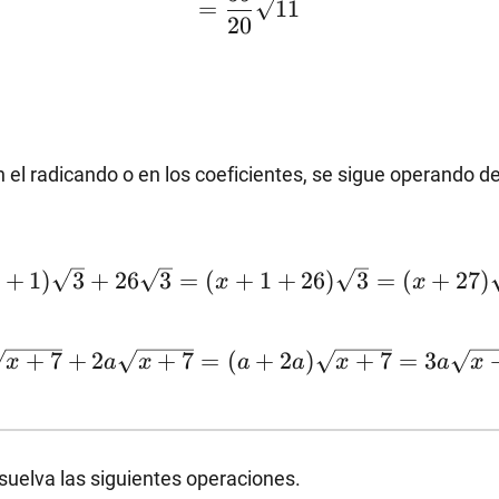
=
11
{20}\sqrt{11}
20
{5}=\left(\dfrac{7}
{4}+\dfrac{6}
en el radicando o en los coeficientes, se sigue operando d
{5}\right)\sqrt{11}
x+1)\sqrt{3}+26\sqrt{3}=
+
1
)
3
+
26
3
=
(
+
1
+
26
)
3
=
(
+
27
)
x
x
(x+1+26)\sqrt{3}=
(x+27)\sqrt{3}
a\sqrt{x+7}+2a\sqrt{x+7}=
+
7
+
2
+
7
=
(
+
2
)
+
7
=
3
x
a
x
a
a
x
a
x
+2a)\sqrt{x+7}=3a\sqrt{x+7}
suelva las siguientes operaciones.