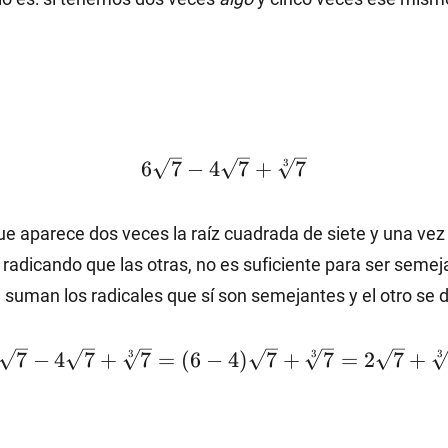
6\sqrt{7}-4\sqrt{7}+\sqrt[3]
3
6
7
−
4
7
+
7
{7}
ue aparece dos veces la raíz cuadrada de siete y una vez 
radicando que las otras, no es suficiente para ser semeja
e suman los radicales que sí son semejantes y el otro se d
\sqrt{7}-4\sqrt{7}+\sqrt[3]
3
3
3
7
−
4
7
+
7
=
(
6
−
4
)
7
+
7
=
2
7
+
{7}=(6-4)\sqrt{7}+\sqrt[3]
{7}=2\sqrt{7}+\sqrt[3]{7}