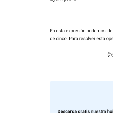
En esta expresión podemos iden
de cinco. Para resolver esta o
3
{
{5
{6
(1
(-
Descarga gratis
nuestra
ho