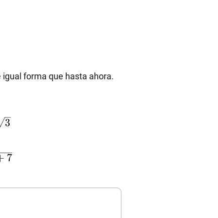
e igual forma que hasta ahora.
3
+
7