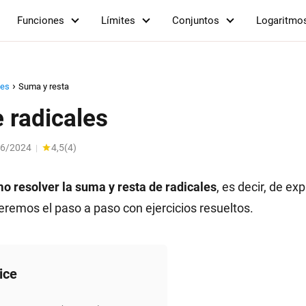
Funciones
Límites
Conjuntos
Logaritmo
les
Suma y resta
 radicales
06/2024
4,5
(
4
)
|
o resolver la suma y resta de radicales
, es decir, de e
Veremos el paso a paso con ejercicios resueltos.
ice