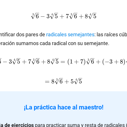
\sqrt[3]
3
4
3
4
6
−
3
5
+
7
6
+
8
5
{6}-3\sqrt[4]
{5}+7\sqrt[3]
tificar dos pares de
radicales semejantes
: las raíces cú
{6}+8\sqrt[4]
{5}
peración sumamos cada radical con su semejante.
\sqrt[3]
4
3
4
3
6
−
3
5
+
7
6
+
8
5
=
(
1
+
7
)
6
+
(
−
3
+
8
)
6}-3\sqrt[4]
}+7\sqrt[3]
=8\sqrt[3]
3
4
}+8\sqrt[4]
=
8
6
+
5
5
{6}+5\sqrt[4]
{5}=
{5}
+7)\sqrt[3]
{6}+
¡La práctica hace al maestro!
3+8)\sqrt[4]
{5}
ja de ejercicios
para practicar suma y resta de radicales 