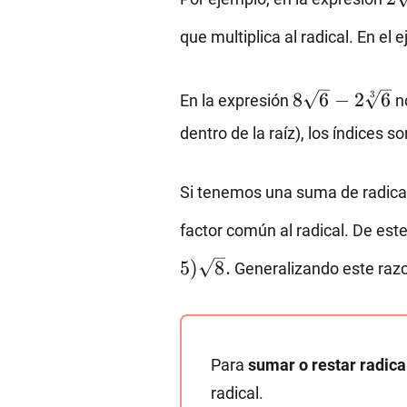
que multiplica al radical. En el
8\sqrt{6}-2\
3
8
6
−
2
6
En la expresión
n
{6}
dentro de la raíz), los índices s
Si tenemos una suma de radical
factor común al radical. De es
5
)
8
.
Generalizando este raz
Para
sumar o restar radic
radical.