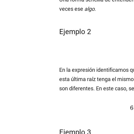
veces ese
algo
.
Ejemplo 2
En la expresión identificamos q
esta última raíz tenga el mismo 
son diferentes. En este caso, s
6
6
Ejemplo 3