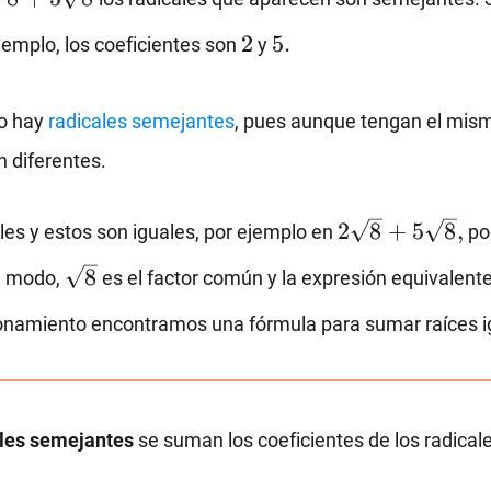
2
5.
2
5.
 ejemplo, los coeficientes son
y
sqrt[3]
o hay
radicales semejantes
, pues aunque tengan el mism
on diferentes.
2\sqrt{8}+5\s
2
8
+
5
8
,
es y estos son iguales, por ejemplo en
po
\sqrt{8}
8
te modo,
es el factor común y la expresión equivalent
onamiento encontramos una fórmula para sumar raíces i
ales semejantes
se suman los coeficientes de los radica