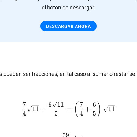
el botón de descargar.
DESCARGAR AHORA
s pueden ser fracciones, en tal caso al sumar o restar se
7
6
11
7
6
(
)
\dfrac{7}
11
+
=
+
11
4
5
4
5
{4}\sqrt{11}+\dfrac{6\sqrt{11}}
=\dfrac{59}
59