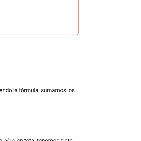
iendo la fórmula, sumamos los
mo
algo
, en total tenemos siete