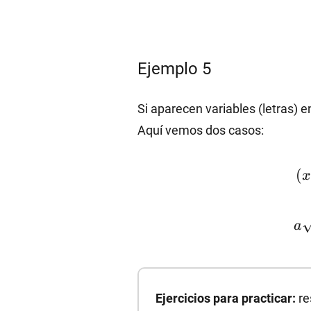
Ejemplo 5
Si aparecen variables (letras) 
Aquí vemos dos casos:
(
(
x
a
(a
Ejercicios para practicar:
re