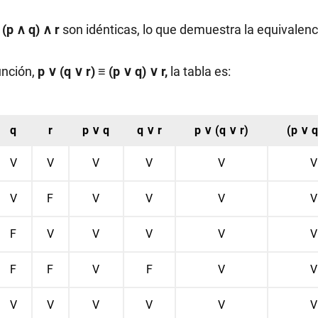
y
(p ∧ q) ∧ r
son idénticas, lo que demuestra la equivalenc
unción,
p ∨ (q ∨ r) ≡ (p ∨ q) ∨ r,
la tabla es:
q
r
p ∨ q
q ∨ r
p ∨ (q ∨ r)
(p ∨ q
V
V
V
V
V
V
V
F
V
V
V
V
F
V
V
V
V
V
F
F
V
F
V
V
V
V
V
V
V
V