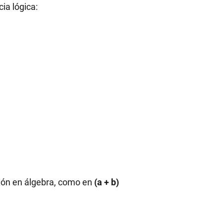
ia lógica:
ción en álgebra, como en
(a + b)