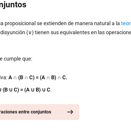
njuntos
ica proposicional se extienden de manera natural a la
teor
 disyunción (∨) tienen sus equivalentes en las operacion
se cumple que:
iva:
A ∩ (B ∩ C) = (A ∩ B) ∩ C.
 (B ∪ C) = (A ∪ B) ∪ C
.
raciones entre conjuntos