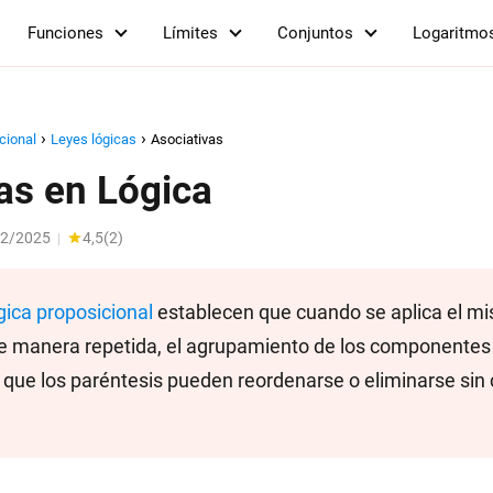
Funciones
Límites
Conjuntos
Logaritmo
cional
Leyes lógicas
Asociativas
as en Lógica
12/2025
4,5
(
2
)
|
gica proposicional
establecen que cuando se aplica el 
de manera repetida, el agrupamiento de los componentes 
ca que los paréntesis pueden reordenarse o eliminarse sin 