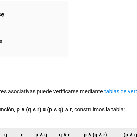
ce
s
yes asociativas puede verificarse mediante
tablas de ve
unción,
p ∧ (q ∧ r) ≡ (p ∧ q) ∧ r
, construimos la tabla:
q
r
p ∧ q
q ∧ r
p ∧ (q ∧ r)
(p ∧ q