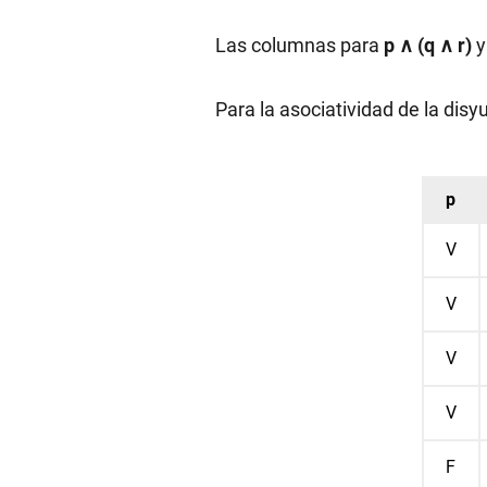
Las columnas para
p ∧ (q ∧ r)
Para la asociatividad de la disy
p
V
V
V
V
F