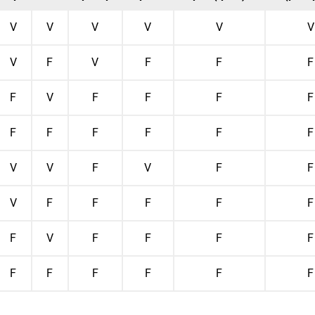
V
V
V
V
V
V
V
F
V
F
F
F
F
V
F
F
F
F
F
F
F
F
F
F
V
V
F
V
F
F
V
F
F
F
F
F
F
V
F
F
F
F
F
F
F
F
F
F