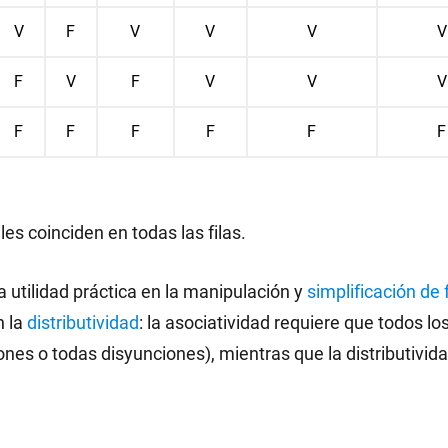
V
F
V
V
V
V
F
V
F
V
V
V
F
F
F
F
F
F
s coinciden en todas las filas.
a utilidad práctica en la manipulación y
simplificación de
n la
distributividad
: la asociatividad requiere que todos l
nes o todas disyunciones), mientras que la distributivi