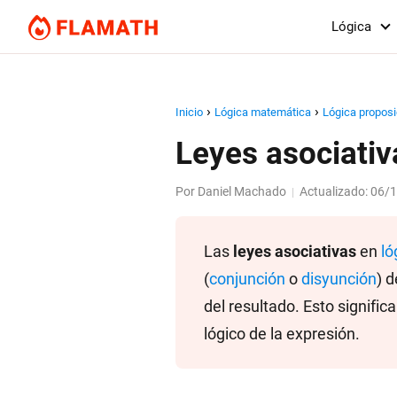
Lógica
Inicio
Lógica matemática
Lógica proposi
Leyes asociativ
Por
Daniel Machado
Actualizado:
06/
|
Las
leyes asociativas
en
ló
(
conjunción
o
disyunción
) 
del resultado. Esto signifi
lógico de la expresión.