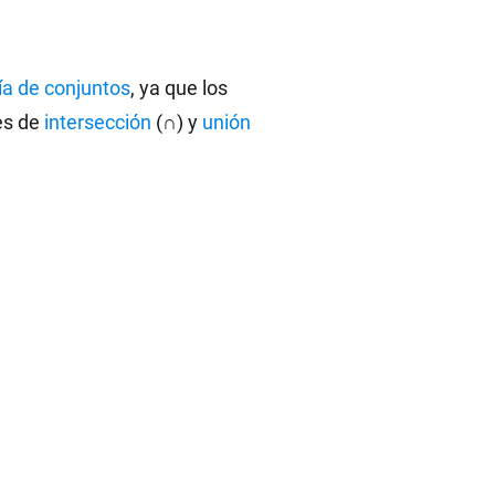
ía de conjuntos
, ya que los
es de
intersección
(∩) y
unión