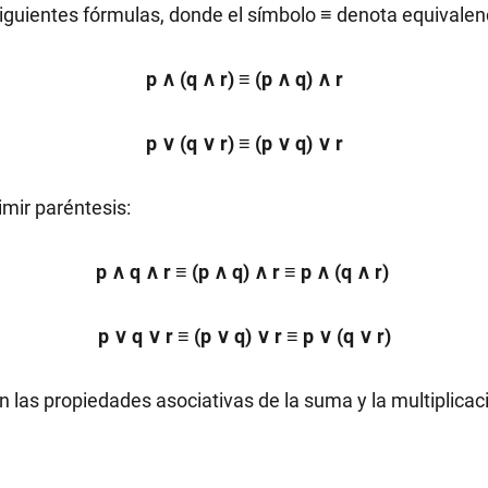
iguientes fórmulas, donde el símbolo ≡ denota equivalenc
p ∧ (q ∧ r) ≡ (p ∧ q) ∧ r
p ∨ (q ∨ r) ≡ (p ∨ q) ∨ r
imir paréntesis:
p ∧ q ∧ r ≡ (p ∧ q) ∧ r ≡ p ∧ (q ∧ r)
p ∨ q ∨ r ≡ (p ∨ q) ∨ r ≡ p ∨ (q ∨ r)
 las propiedades asociativas de la suma y la multiplica