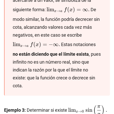
acercarse a un valor, se simboliza de la
\lim_{x\to
l
i
m
(
)
=
∞.
siguiente forma:
De
f
x
→
x
a
a}
modo similar, la función podría decrecer sin
f(x)=\infty.
cota, alcanzando valores cada vez más
\lim_{x\to
negativos, en este caso se escribe
a} f(x)=-
l
i
m
(
)
=
−
∞.
Estas notaciones
f
x
→
x
a
\infty.
no están diciendo que el límite exista
, pues
infinito no es un número real, sino que
indican la razón por la que el límite no
existe: que la función crece o decrece sin
cota.
\lim_{x\to 0}
π
(
)
l
i
m
s
i
n
.
Ejemplo 3:
Determinar si existe
→
0
x
\sin