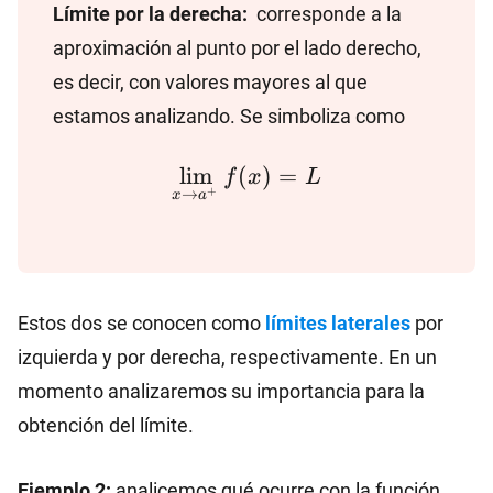
Límite por la derecha:
corresponde a la
aproximación al punto por el lado derecho,
es decir, con valores mayores al que
estamos analizando. Se simboliza como
\lim_{x\to a^+} f(x)
l
i
m
(
)
=
f
x
L
+
→
x
a
Estos dos se conocen como
límites laterales
por
izquierda y por derecha, respectivamente. En un
momento analizaremos su importancia para la
obtención del límite.
f(x)
Ejemplo 2:
analicemos qué ocurre con la función