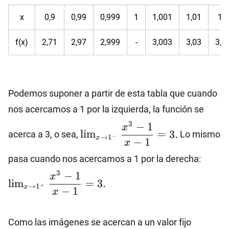
x
0,9
0,99
0,999
1
1,001
1,01
1,1
f(x)
2,71
2,97
2,999
-
3,003
3,03
3,3
Podemos suponer a partir de esta tabla que cuando
nos acercamos a 1 por la izquierda, la función se
\lim_{x\to
3
−
1
x
l
i
m
=
3.
acerca a 3, o sea,
Lo mismo
1^-}
−
→
1
x
−
1
x
\dfrac{x^3-
\lim_
pasa cuando nos acercamos a 1 por la derecha:
1}{x-1}=3.
1^+}
3
−
1
x
l
i
m
=
3.
\dfra
+
→
1
x
−
1
x
1}{x-
Como las imágenes se acercan a un valor fijo