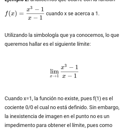
1}{x
3
−
1
x
(
)
=
cuando x se acerca a 1.
f
x
−
1
x
Utilizando la simbología que ya conocemos, lo que
queremos hallar es el siguiente límite:
\lim_{x\to 1} \dfrac{
3
−
1
x
l
i
m
−
1
x
→
1
x
Cuando x=1, la función no existe, pues f(1) es el
cociente 0/0 el cual no está definido. Sin embargo,
la inexistencia de imagen en el punto no es un
impedimento para obtener el límite, pues como