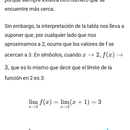
encuentre más cerca.
Sin embargo, la interpretación de la tabla nos lleva a
suponer que, por cualquier lado que nos
aproximamos a 2, ocurre que los valores de f se
x\to 2,
→
2
,
(
)
→
acercan a 3. En símbolos, cuando
x
f
x
f(x)\to
3
,
3,
que es lo mismo que decir que el límite de la
función en 2 es 3:
\lim_ {x\to 2} f(x)=\
l
i
m
(
)
=
l
i
m
(
+
1
)
=
3
f
x
x
→
2
→
2
x
x