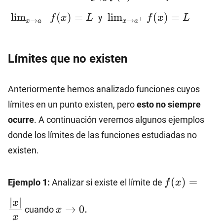
a}
a^-}
~\lim_{x\to
l
i
m
(
)
=
f(x)=L~
l
i
m
(
)
=
f(x)
y
f
x
L
f
x
L
−
+
→
→
x
a
x
a
a^+}
f(x)=L
Límites que no existen
Anteriormente hemos analizado funciones cuyos
límites en un punto existen, pero
esto no siempre
ocurre
. A continuación veremos algunos ejemplos
donde los límites de las funciones estudiadas no
existen.
f(x)=\dfrac
(
)
=
Ejemplo 1:
Analizar si existe el límite de
f
x
{x}
x\to
∣
∣
x
→
0.
cuando
x
0.
x