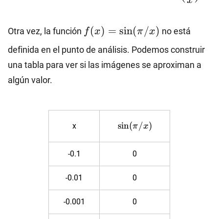
x
\left(\dfrac{\pi}
{x}\right).
f(x)=\sin(\pi
(
)
=
s
i
n
(
/
)
Otra vez, la función
no está
f
x
π
x
/ x)
definida en el punto de análisis. Podemos construir
una tabla para ver si las imágenes se aproximan a
algún valor.
\sin(\pi
s
i
n
(
/
)
x
π
x
/ x)
-0.1
0
-0.01
0
-0.001
0