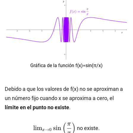
Gráfica de la función f(x)=sin(π/x)
Debido a que los valores de f(x) no se aproximan a
un número fijo cuando x se aproxima a cero, el
límite en el punto no existe
.
\lim_{x\to 0}
π
(
)
l
i
m
s
i
n
no existe.
→
0
x
\sin
x