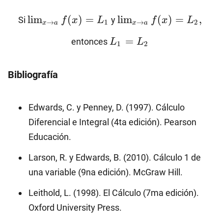
\lim_{x\to
\lim_{x\to
l
i
m
(
)
=
l
i
m
(
)
=
,
Si
y
f
x
L
f
x
L
→
1
→
2
x
a
x
a
a}
a}
L_1=L_2
f(x)=L_1
f(x)=L_2,
=
entonces
L
L
1
2
Bibliografía
Edwards, C. y Penney, D. (1997). Cálculo
Diferencial e Integral (4ta edición). Pearson
Educación.
Larson, R. y Edwards, B. (2010). Cálculo 1 de
una variable (9na edición). McGraw Hill.
Leithold, L. (1998). El Cálculo (7ma edición).
Oxford University Press.