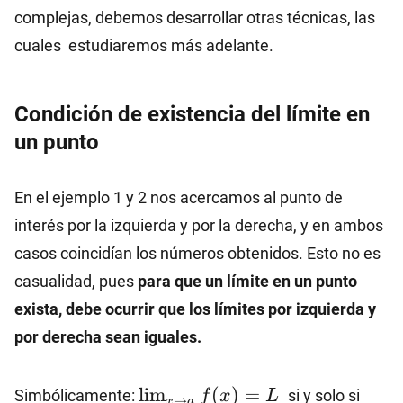
complejas, debemos desarrollar otras técnicas, las
cuales estudiaremos más adelante.
Condición de existencia del límite en
un punto
En el ejemplo 1 y 2 nos acercamos al punto de
interés por la izquierda y por la derecha, y en ambos
casos coincidían los números obtenidos. Esto no es
casualidad, pues
para que un límite en un punto
exista, debe ocurrir que los límites por izquierda y
por derecha sean iguales.
\lim_{x\to
~\li
l
i
m
(
)
=
Simbólicamente:
si y solo si
f
x
L
→
x
a