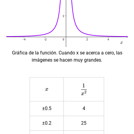
Gráfica de la función. Cuando x se acerca a cero, las
imágenes se hacen muy grandes.
\dfrac{1}
1
x
x
{x^2}
2
x
±0.5
4
±0.2
25