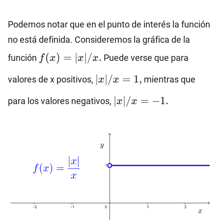
Podemos notar que en el punto de interés la función
no está definida. Consideremos la gráfica de la
f(x)=|x|/x.
(
)
=
∣
∣/
.
función
Puede verse que para
f
x
x
x
|x|/x=1,
∣
∣/
=
1
,
valores de x positivos,
mientras que
x
x
|x|/x=-1.
∣
∣/
=
−
1.
para los valores negativos,
x
x