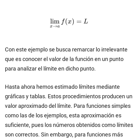
\lim_{x\to a} f(x)=L
l
i
m
(
)
=
f
x
L
→
x
a
Con este ejemplo se busca remarcar lo irrelevante
que es conocer el valor de la función en un punto
para analizar el límite en dicho punto.
Hasta ahora hemos estimado límites mediante
gráficas y tablas. Estos procedimientos producen un
valor aproximado del límite. Para funciones simples
como las de los ejemplos, esta aproximación es
suficiente, pues los números obtenidos como límites
son correctos. Sin embargo, para funciones más