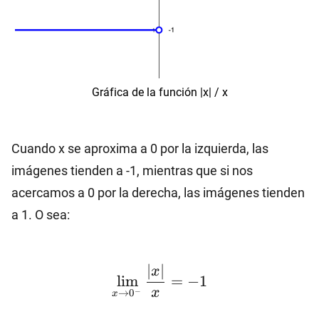
Gráfica de la función |x| / x
Cuando x se aproxima a 0 por la izquierda, las
imágenes tienden a -1, mientras que si nos
acercamos a 0 por la derecha, las imágenes tienden
a 1. O sea:
\lim_{x\to 0^-}\dfrac
∣
∣
x
l
i
m
=
−
1
x
−
→
0
x