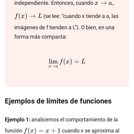
x\to
f(x)\t
→
,
independiente. Entonces, cuando
x
a
a,
L
(
)
→
(se lee: “cuando x tiende a a, las
f
x
L
imágenes de f tienden a L”). O bien, en una
forma más compacta:
\lim_ {x\to a} f(x)=L
l
i
m
(
)
=
f
x
L
→
x
a
Ejemplos de límites de funciones
Ejemplo 1:
analicemos el comportamiento de la
f(x)=x+1
(
)
=
+
1
función
cuando x se aproxima al
f
x
x