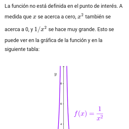
{x^2}
La función no está definida en el punto de interés. A
x
x^2
2
medida que
se acerca a cero,
también se
x
x
1/x^2
2
1/
acerca a 0, y
se hace muy grande. Esto se
x
puede ver en la gráfica de la función y en la
siguiente tabla: