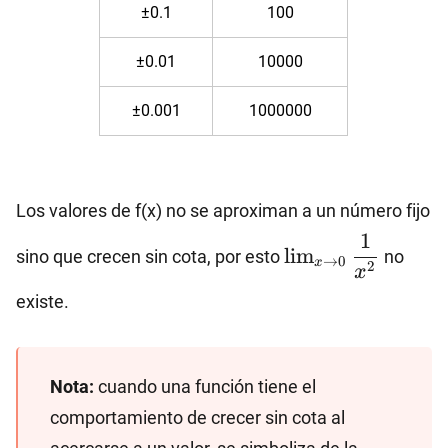
±0.1
100
±0.01
10000
±0.001
1000000
Los valores de f(x) no se aproximan a un número fijo
\lim_{x\to
1
l
i
m
sino que crecen sin cota, por esto
no
0}
→
0
x
2
x
\dfrac{1}
existe.
{x^2}
Nota:
cuando una función tiene el
comportamiento de crecer sin cota al