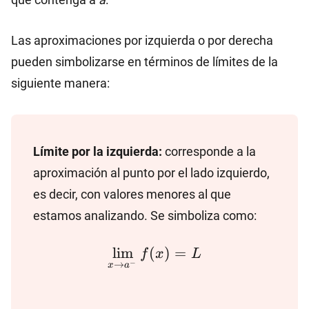
Las aproximaciones por izquierda o por derecha
pueden simbolizarse en términos de límites de la
siguiente manera:
Límite por la izquierda:
corresponde a la
aproximación al punto por el lado izquierdo,
es decir, con valores menores al que
estamos analizando. Se simboliza como:
\lim_{x\to a^-} f(x)=
l
i
m
(
)
=
f
x
L
−
→
x
a