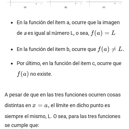
En la función del ítem a, ocurre que la imagen
f(a)=L
(
)
=
de
a
es igual al número L, o sea,
f
a
L
f(a)≠L.
(
)

=
.
En la función del item b, ocurre que
f
a
L
f(
Por último, en la función del item c, ocurre que
(
)
no existe.
f
a
A pesar de que en las tres funciones ocurren cosas
x=a,
=
,
distintas en
el límite en dicho punto es
x
a
siempre el mismo, L. O sea, para las tres funciones
se cumple que: