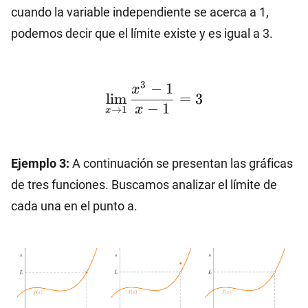
cuando la variable independiente se acerca a 1,
podemos decir que el límite existe y es igual a 3.
\lim_{x\to 1} \dfrac{
3
−
1
x
l
i
m
=
3
−
1
x
→
1
x
Ejemplo 3:
A continuación se presentan las gráficas
de tres funciones. Buscamos analizar el límite de
cada una en el punto a.