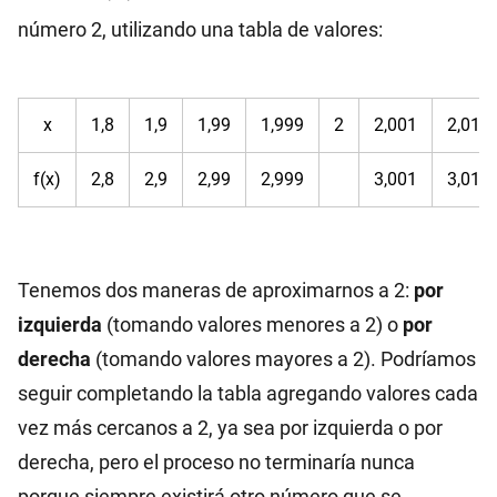
número 2, utilizando una tabla de valores:
x
1,8
1,9
1,99
1,999
2
2,001
2,01
f(x)
2,8
2,9
2,99
2,999
3,001
3,01
Tenemos dos maneras de aproximarnos a 2:
por
izquierda
(tomando valores menores a 2) o
por
derecha
(tomando valores mayores a 2). Podríamos
seguir completando la tabla agregando valores cada
vez más cercanos a 2, ya sea por izquierda o por
derecha, pero el proceso no terminaría nunca
porque siempre existirá otro número que se