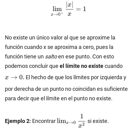
\lim_{x\to 0^+}\dfrac
∣
∣
x
l
i
m
=
1
x
+
→
0
x
No existe un único valor al que se aproxime la
función cuando x se aproxima a cero, pues la
función tiene un
salto
en ese punto. Con esto
x\to
podemos concluir que
el límite no existe
cuando
0.
→
0.
El hecho de que los límites por izquierda y
x
por derecha de un punto no coincidan es suficiente
para decir que el límite en el punto no existe.
\lim_{x\to
1
l
i
m
Ejemplo 2:
Encontrar
si existe.
0}
→
0
x
2
x
\dfrac{1}