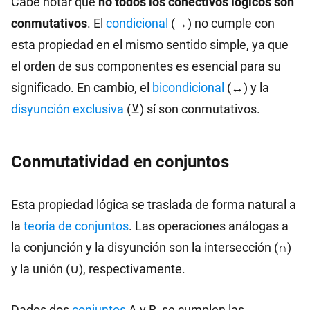
Cabe notar que
no todos los conectivos lógicos son
conmutativos
. El
condicional
(→) no cumple con
esta propiedad en el mismo sentido simple, ya que
el orden de sus componentes es esencial para su
significado. En cambio, el
bicondicional
(↔) y la
disyunción exclusiva
(⊻) sí son conmutativos.
Conmutatividad en conjuntos
Esta propiedad lógica se traslada de forma natural a
la
teoría de conjuntos
. Las operaciones análogas a
la conjunción y la disyunción son la intersección (∩)
y la unión (∪), respectivamente.
Dados dos
conjuntos
A y B, se cumplen las