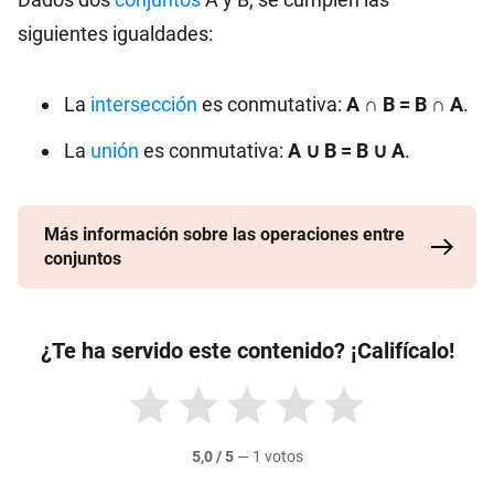
siguientes igualdades:
La
intersección
es conmutativa:
A ∩ B = B ∩ A
.
La
unión
es conmutativa:
A ∪ B = B ∪ A
.
Más información sobre las operaciones entre
conjuntos
¿Te ha servido este contenido? ¡Califícalo!
5,0 / 5
—
1 votos