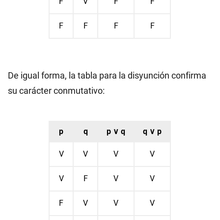
F
V
F
F
F
F
F
F
De igual forma, la tabla para la disyunción confirma
su carácter conmutativo:
p
q
p ∨ q
q ∨ p
V
V
V
V
V
F
V
V
F
V
V
V