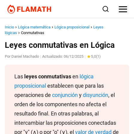
Inicio
Lógica matemática
Lógica proposicional
Leyes
lógicas
Conmutativas
Leyes conmutativas en Lógica
Por
Daniel Machado
Actualizado:
06/12/2025
5,0
(
1
)
|
|
Las
leyes conmutativas
en
lógica
proposicional
establecen que para las
operaciones de
conjunción
y
disyunción
, el
orden de los componentes no afecta el
resultado final. En otras palabras, al
intercambiar las proposiciones conectadas
por "y" (∧) o por "o" (∨), el
valor de verdad
de