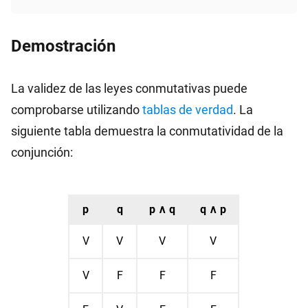
Demostración
La validez de las leyes conmutativas puede
comprobarse utilizando
tablas de verdad
. La
siguiente tabla demuestra la conmutatividad de la
conjunción:
p
q
p ∧ q
q ∧ p
V
V
V
V
V
F
F
F