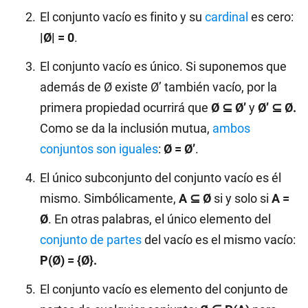
El conjunto vacío es finito y su
cardinal
es cero:
|Ø| = 0
.
El conjunto vacío es único. Si suponemos que
además de Ø existe Ø’ también vacío, por la
primera propiedad ocurrirá que
Ø ⊆ Ø’
y
Ø’ ⊆ Ø.
Como se da la inclusión mutua,
ambos
conjuntos son iguales
:
Ø = Ø’
.
El único subconjunto del conjunto vacío es él
mismo. Simbólicamente,
A ⊆ Ø
si y solo si
A =
Ø
. En otras palabras, el único elemento del
conjunto de partes
del vacío es el mismo vacío:
P(Ø) = {Ø}.
El conjunto vacío es elemento del conjunto de