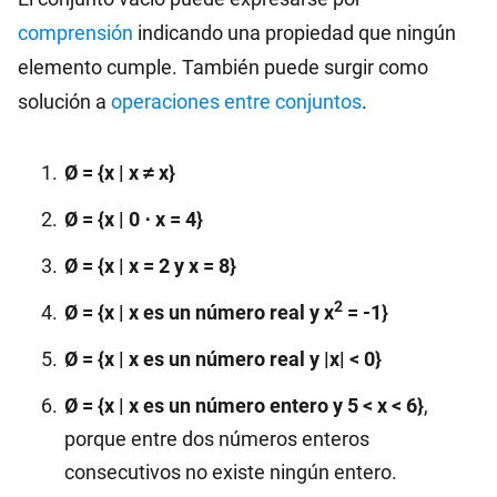
comprensión
indicando una propiedad que ningún
elemento cumple. También puede surgir como
solución a
operaciones entre conjuntos
.
Ø = {x | x ≠ x}
Ø = {x | 0 ⋅ x = 4}
Ø = {x | x = 2 y x = 8}
2
Ø = {x | x es un número real y x
= -1}
Ø = {x | x es un número real y |x| < 0}
Ø = {x | x es un número entero y 5 < x < 6}
,
porque entre dos números enteros
consecutivos no existe ningún entero.