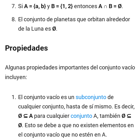
Si
A = {a, b}
y
B = {1, 2}
entonces
A ∩ B = Ø
.
El conjunto de planetas que orbitan alrededor
de la Luna es
Ø
.
Propiedades
Algunas propiedades importantes del conjunto vacío
incluyen:
El conjunto vacío es un
subconjunto
de
cualquier conjunto, hasta de sí mismo. Es decir,
Ø ⊆ A
para cualquier
conjunto
A, también
Ø ⊆
Ø
. Esto se debe a que no existen elementos en
el conjunto vacío que no estén en A.