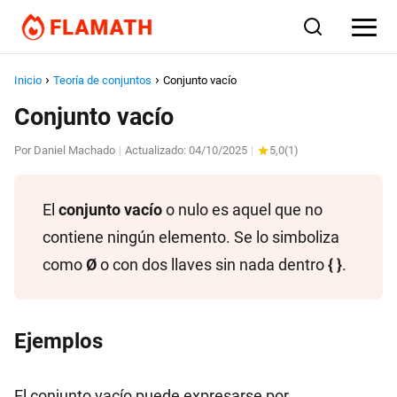
Inicio
Teoría de conjuntos
Conjunto vacío
Conjunto vacío
Por
Daniel Machado
Actualizado:
04/10/2025
5,0
(
1
)
|
|
El
conjunto vacío
o nulo es aquel que no
contiene ningún elemento. Se lo simboliza
como
Ø
o con dos llaves sin nada dentro
{ }
.
Ejemplos
El conjunto vacío puede expresarse por