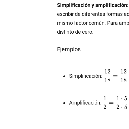
Simplificación y amplificación
{45}
20=18
escribir de diferentes formas e
mismo factor común. Para ampli
distinto de cero.
Ejemplos
12
12
\dfrac{1
=
Simplificación:
18
18
{18}=\df
1
1
⋅
5
\dfrac{1
=
Amplificación:
2
2
⋅
5
{18:2}=\
{2}=\dfr