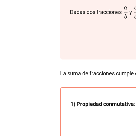
\dfr
a
Dadas dos fracciones
y
{b}
b
La suma de fracciones cumple c
1) Propiedad conmutativa