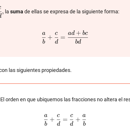
ac{a}
\dfrac{c}
c
,
la
suma
de ellas se expresa de la siguiente forma:
{d},
d
\dfrac{a}
+
a
c
a
d
b
c
+
=
{b}+\dfrac{c}
b
d
b
d
{d}=\dfrac{ad+bc}
{bd}
on las siguientes propiedades.
: El orden en que ubiquemos las fracciones no altera el re
\dfrac{a}
a
c
c
a
+
=
+
{b}+\dfrac{c}
b
d
d
b