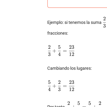
\
2
Ejemplo: si tenemos la suma
{
3
{
fracciones:
\dfrac{2}
2
5
23
+
=
{3}+\dfrac{5}
3
4
12
{4}=\dfrac{23}
{12}
Cambiando los lugares:
\dfrac{5}
5
2
23
+
=
{4}+\dfrac{2}
4
3
12
{3}=\dfrac{23}
{12}
\dfrac{2}
2
5
5
2
+
=
+
Por tanto,