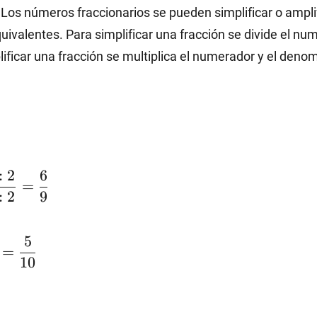
: Los números fraccionarios se pueden simplificar o amplif
0
quivalentes. Para simplificar una fracción se divide el n
ficar una fracción se multiplica el numerador y el deno
:
2
6
2}
=
:
2
9
rac{12:2}
5
}
=
10
dfrac{6}
ac{1\cdot