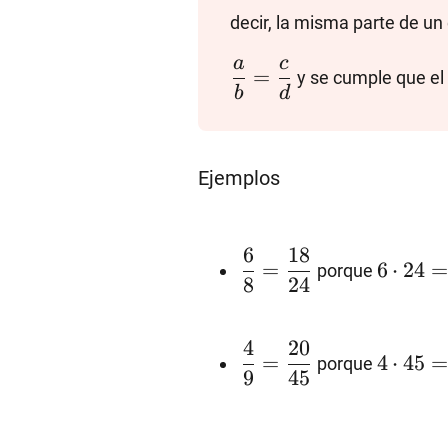
decir, la misma parte de un
a
c
=
y se cumple que el
b
d
Ejemplos
6
18
\dfrac{6}
6\cdot
=
6
⋅
24
porque
8
24
{8}=\dfrac{18}
24=8\c
4
20
\dfrac{4}
4\cdot
=
4
⋅
45
porque
9
45
{24}
18=14
{9}=\dfrac{20}
45=9\c