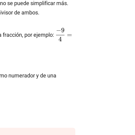
e no se puede simplificar más.
ivisor de ambos.
\dfrac{-9}
−
9
=
a fracción, por ejemplo:
{4}=\dfrac{9}
4
{-4}=-
\dfrac{9}{4}
como numerador y de una
{0}