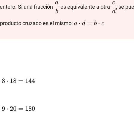
\dfrac{a}
\dfrac{
a
c
 entero. Si una fracción
es equivalente a otra
, se pu
{b}
{d}
b
d
a\cdot
⋅
=
⋅
 producto cruzado es el mismo:
a
d
b
c
d=b\cdot
c
=
8
⋅
18
=
144
dot
=
9
⋅
20
=
180
4
dot