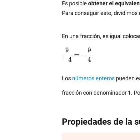
{9}
Es posible
obtener el equivalen
5}{2\cdo
Para conseguir esto, dividimos
5}=\dfra
En una fracción, es igual coloca
9
9
=
−
−
4
4
Los
números enteros
pueden es
fracción con denominador 1. Po
Propiedades de la 