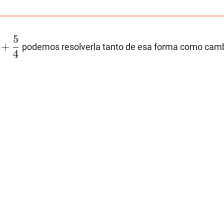
{d}=\dfrac{c}
{d}+\dfrac{a}
{b}
dfrac{2}
5
+
podemos resolverla tanto de esa forma como cambi
3}+\dfrac{5}
4
4}