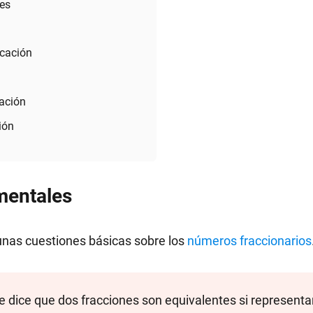
es
icación
n
iación
ión
mentales
nas cuestiones básicas sobre los
números fraccionarios
Se dice que dos fracciones son equivalentes si represent