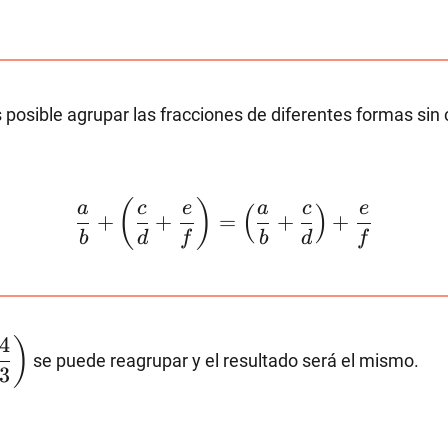
s posible agrupar las fracciones de diferentes formas sin 
\dfrac{a}
(
)
a
c
e
a
c
e
(
)
+
+
=
+
+
{b}+\left(\dfrac{c}
b
d
f
b
d
f
{d}+\dfrac{e}
{f}\right)=\left(\dfrac{a}
{b}+\dfrac{c}
{d}\right)+\dfrac{e}{f}
4
)
se puede reagrupar y el resultado será el mismo.
\dfrac{1}
3
c{4}