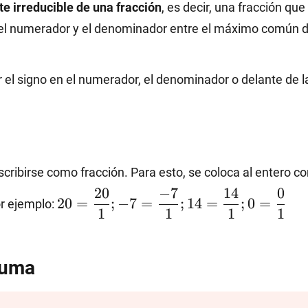
te irreducible de una fracción
, es decir, una fracción qu
t
 el numerador y el denominador entre el máximo común d
c{5}{10}
r el signo en el numerador, el denominador o delante de l
cribirse como fracción. Para esto, se coloca al entero 
20=\dfrac{20}
-7=\dfrac{-7}
14=\dfrac{14}
0=\dfrac
20
−
7
14
0
20
=
;
−
7
=
;
14
=
;
0
=
r ejemplo:
{1};
{1};
{1};
{1}
1
1
1
1
suma