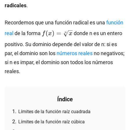
radicales
.
Recordemos que una función radical es una
función
f(x)=\sqrt[n]
(
)
=
real
de la forma
donde n es un entero
f
x
x
n
{x}
positivo. Su dominio depende del valor de n: si es
par, el dominio son los
números reales
no negativos;
si n es impar, el dominio son todos los números
reales.
Índice
Límites de la función raíz cuadrada
Límites de la función raíz cúbica