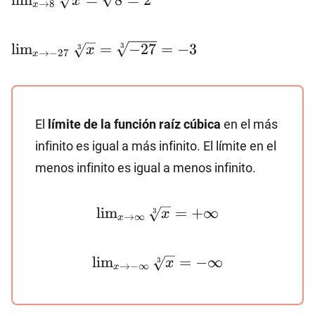
l
i
m
=
8
=
2
x
→
8
x
8}\sqrt[3]
{x}=\sqrt[3]
\lim_{x\to
{8}=2
l
i
m
=
−
27
=
−
3
3
3
x
→
−
27
x
-27}\sqrt[3]
{x}=\sqrt[3]
{-27}=-3
El
límite de la función raíz cúbica
en el más
infinito es igual a más infinito. El límite en el
menos infinito es igual a menos infinito.
\lim_{x\to
l
i
m
=
+
∞
3
x
→
∞
x
\infty}\sqrt[3]
{x}=+\infty
\lim_{x\to -
l
i
m
=
−
∞
3
x
→
−
∞
x
\infty}\sqrt[3]
{x}=-\infty