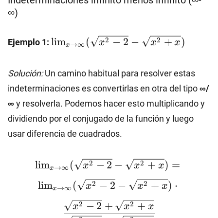
Indeterminaciones infinito menos infinito (∞-
∞)
\lim_{x\to
2
2
l
i
m
(
−
2
−
+
)
Ejemplo 1:
x
x
x
→
∞
x
\infty}
(\sqrt{x^2-2}-
Solución:
Un camino habitual para resolver estas
\sqrt{x^2+x})
indeterminaciones es convertirlas en otra del tipo
∞/
∞
y resolverla. Podemos hacer esto multiplicando y
dividiendo por el conjugado de la función y luego
usar diferencia de cuadrados.
\lim_{x\to \infty}
2
2
l
i
m
(
−
2
−
+
)
=
x
x
x
→
∞
x
(\sqrt{x^2-2}-
2
2
l
i
m
(
−
2
−
+
)
⋅
\sqrt{x^2+x})=\lim_{x\to
x
x
x
→
∞
x
\infty} (\sqrt{x^2-2}-
2
2
−
2
+
+
x
x
x
\sqrt{x^2+x})\cdot