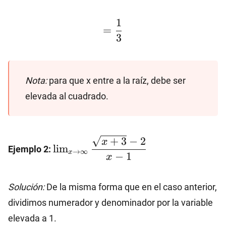
=\dfrac{1}
1
=
{3}
3
Nota:
para que x entre a la raíz, debe ser
elevada al cuadrado.
\lim_{x\to \infty}
+
3
−
2
x
l
i
m
Ejemplo 2:
\dfrac{\sqrt{x+3}-2}
→
∞
x
−
1
x
{x-1}
Solución:
De la misma forma que en el caso anterior,
dividimos numerador y denominador por la variable
elevada a 1.