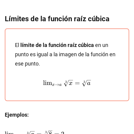
(x^2+1)}=\sqrt{(1)^2+1}=\sqrt{2}
Límites de la función raíz cúbica
El
límite de la función raíz cúbica
en un
punto es igual a la imagen de la función en
ese punto.
\lim_{x\to
l
i
m
=
3
3
x
a
→
x
a
a}\sqrt[3]
{x}=\sqrt[3]
{a}
Ejemplos:
\lim_{x\to
3
3