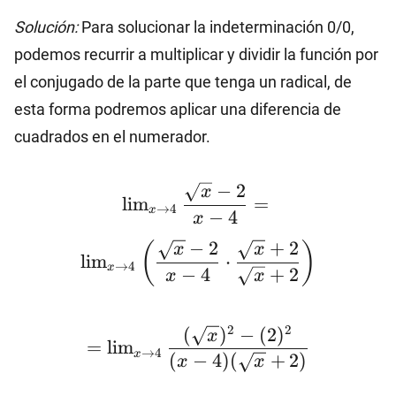
Solución:
Para solucionar la indeterminación 0/0,
podemos recurrir a multiplicar y dividir la función por
el conjugado de la parte que tenga un radical, de
esta forma podremos aplicar una diferencia de
cuadrados en el numerador.
\lim_{x\to 4}
−
2
x
l
i
m
=
\dfrac{\sqrt{x}-2}{x-
→
4
x
−
4
x
4}=\lim_{x\to 4}
−
2
+
2
(
)
x
x
\left(\dfrac{\sqrt{x}-2}
l
i
m
⋅
→
4
x
−
4
+
2
{x-4}\cdot
x
x
\dfrac{\sqrt{x}+2}
{\sqrt{x}+2}\right)
=\lim_{x\to 4}
2
2
(
)
−
(
2
)
x
=
l
i
m
\dfrac{(\sqrt{x})^2-
→
4
x
(
−
4
)
(
+
2
)
x
x
(2)^2}{(x-4)