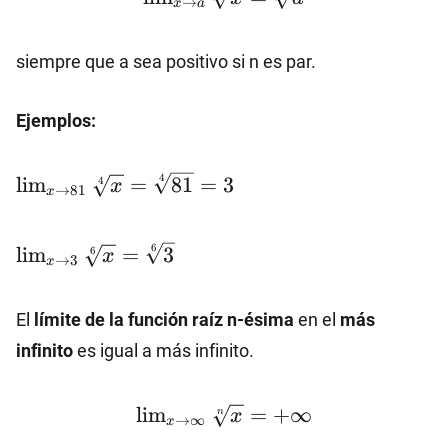
→
x
a
a}\sqrt[n]
{x}=\sqrt[n]
siempre que a sea positivo si n es par.
{a}
Ejemplos:
\lim_{x\to
4
l
i
m
=
81
=
3
4
x
→
81
x
81}\sqrt[4]
{x}=\sqrt[4]
\lim_{x\to
6
{81}=3
l
i
m
=
3
6
x
→
3
x
3}\sqrt[6]
{x}=\sqrt[6]
El
límite de la función raíz n-ésima
en el
más
{3}
infinito
es igual a más infinito.
\lim_{x\to
l
i
m
=
+
∞
x
n
→
∞
x
\infty}\sqrt[n]