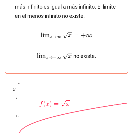
más infinito es igual a más infinito. El límite
en el menos infinito no existe.
\lim_{x\to
l
i
m
=
+
∞
x
→
∞
x
\infty}\sqrt{x}=+\infty
\lim_{x\to -
l
i
m
no existe.
x
→
−
∞
x
\infty}\sqrt{x}