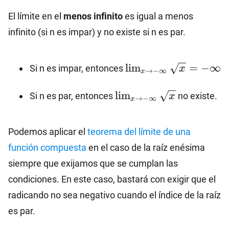
{x}=+\infty
El límite en el
menos infinito
es igual a menos
infinito (si n es impar) y no existe si n es par.
\lim_{x\to -
l
i
m
=
−
∞
Si n es impar, entonces
x
→
−
∞
x
\infty}\sqrt{x}=-
\infty
\lim_{x\to -
l
i
m
Si n es par, entonces
no existe.
x
→
−
∞
x
\infty}\sqrt{x}
Podemos aplicar el
teorema del límite de una
función compuesta
en el caso de la raíz enésima
siempre que exijamos que se cumplan las
condiciones. En este caso, bastará con exigir que el
radicando no sea negativo cuando el índice de la raíz
es par.