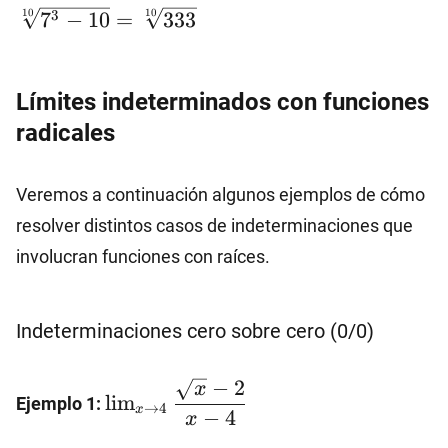
8)}=\sqrt[3]
3
10
10
7
−
10
=
333
{x^3-
{-1-
10}=\sqrt[10]
8}=\sqrt[3]
{\lim_{x\to
{-9}
7} (x^3-
Límites indeterminados con funciones
10)}=\sqrt[10]
radicales
{7^3-
10}=\sqrt[10]
Veremos a continuación algunos ejemplos de cómo
{333}
resolver distintos casos de indeterminaciones que
involucran funciones con raíces.
Indeterminaciones cero sobre cero (0/0)
\lim_{x\to 4}
−
2
x
l
i
m
Ejemplo 1:
\dfrac{\sqrt{x}-2}
→
4
x
−
4
x
{x-4}