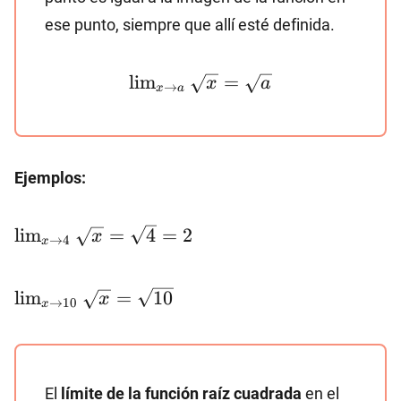
ese punto, siempre que allí esté definida.
\lim_{x\to
l
i
m
=
x
a
→
x
a
a}\sqrt{x}=\sqrt{a}
Ejemplos:
\lim_{x\to
l
i
m
=
4
=
2
x
→
4
x
4}\sqrt{x}=\sqrt{4}=2
\lim_{x\to
l
i
m
=
10
x
→
10
x
10}\sqrt{x}=\sqrt{10}
El
límite de la función raíz cuadrada
en el