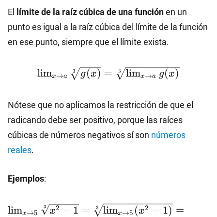
El
límite de la raíz cúbica de una función
en un
punto es igual a la raíz cúbica del límite de la función
en ese punto, siempre que el límite exista.
\lim_{x\to
l
i
m
(
)
=
l
i
m
(
)
3
3
g
x
g
x
→
→
x
a
x
a
a}\sqrt[3]
{g(x)}=\sqrt[3]
Nótese que no aplicamos la restricción de que el
{\lim_{x\to a}
g(x)}
radicando debe ser positivo, porque las raíces
cúbicas de números negativos sí son
números
reales
.
Ejemplos
:
\lim_{x\to
2
2
3
l
i
m
−
1
=
l
i
m
(
−
1
)
=
3
x
x
→
5
→
5
x
x