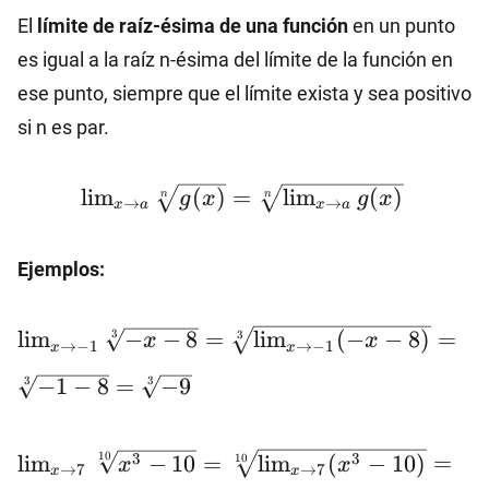
El
límite de raíz-ésima de una función
en un punto
es igual a la raíz n-ésima del límite de la función en
ese punto, siempre que el límite exista y sea positivo
si n es par.
\lim_{x\to
l
i
m
(
)
=
l
i
m
(
)
n
n
g
x
g
x
→
→
x
a
x
a
a}\sqrt[n]
{g(x)}=\sqrt[n]
Ejemplos:
{\lim_{x\to a}
g(x)}
\lim_{x\to
l
i
m
−
−
8
=
l
i
m
(
−
−
8
)
=
3
3
x
x
→
−
1
→
−
1
x
x
-1}\sqrt[3]{-
−
1
−
8
=
−
9
x-
3
3
8}=\sqrt[3]
{\lim_{x\to
\lim_{x\to
3
3
10
l
i
m
−
10
=
l
i
m
(
−
10
)
=
10
x
x
-1} (-x-
→
7
→
7
x
x
7}\sqrt[10]