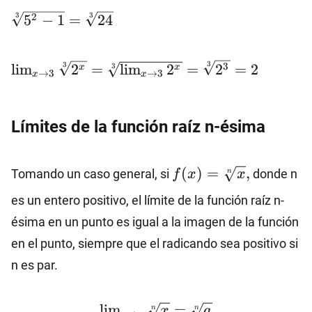
5}\sqrt[3]
2
3
3
5
−
1
=
24
{x^2-
1}=\sqrt[3]
{\lim_{x\to
\lim_{x\to
3
3
3
l
i
m
2
=
l
i
m
2
=
2
=
2
3
x
x
5} (x^2-
→
3
→
3
x
x
3}\sqrt[3]
1)}=\sqrt[3]
{2^x}=\sqrt[3]
{5^2-
{\lim_{x\to 3}
Límites de la función raíz n-ésima
1}=\sqrt[3]
2^x}=\sqrt[3]
{24}
{2^3}=2
f(x)=\sqrt[n]
(
)
=
,
Tomando un caso general, si
donde n
f
x
x
n
{x},
es un entero positivo, el límite de la función raíz n-
ésima en un punto es igual a la imagen de la función
en el punto, siempre que el radicando sea positivo si
n es par.
\lim_{x\to
l
i
m
=
x
a
n
n