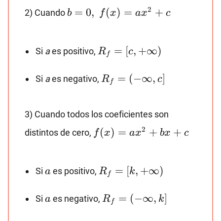
b=0,~f(x)=ax^2+c
2
=
0
,
(
)
=
+
2) Cuando
b
f
x
a
x
c
R_f=
=
[
,
+
∞
)
Si
a
es positivo,
R
c
f
[c,
+∞)
R_f=
=
(
−
∞
,
]
Si
a
es negativo,
R
c
f
(-∞ ,
c]
3) Cuando todos los coeficientes son
f(x)=ax^2+bx+c
2
(
)
=
+
+
distintos de cero,
f
x
a
x
b
x
c
a
R_f=
=
[
,
+
∞
)
Si
es positivo,
a
R
k
f
[k,+∞)
a
R_f=
=
(
−
∞
,
]
Si
es negativo,
a
R
k
f
(-
∞,k]