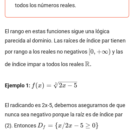
todos los números reales.
El rango en estas funciones sigue una lógica
parecida al dominio. Las raíces de índice par tienen
[0,+∞)
[
0
,
+
∞
)
por rango a los reales no negativos
y las
\mathbb{R}.
R
.
de índice impar a todos los reales
f(x)=\sqrt[2]
(
)
=
2
−
5
2
Ejemplo 1:
f
x
x
{2x-5}
El radicando es 2x-5, debemos asegurarnos de que
nunca sea negativo porque la raíz es de índice par
D_f=\
=
{
/2
−
5
≥
0
}
(2). Entonces
D
x
x
f
{x/2x-