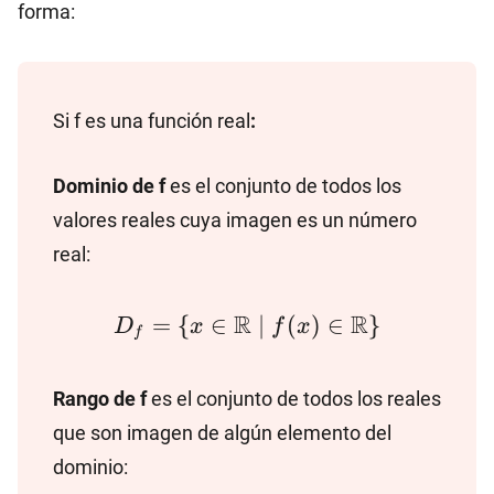
forma:
Si f es una función real
:
Dominio de f
es el conjunto de todos los
valores reales cuya imagen es un número
real:
D_f=\
R
R
=
{
∈
∣
(
)
∈
}
D
x
f
x
f
{x∈\mathbb{R}~|~f(x)∈\mathbb{
Rango de f
es el conjunto de todos los reales
que son imagen de algún elemento del
dominio: