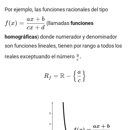
f(x)=\
Por ejemplo, las funciones racionales del tipo
{cx+d}
+
a
x
b
(
)
=
(llamadas
funciones
f
x
+
c
x
d
homográficas
) donde numerador y denominador
son funciones lineales, tienen por rango a todos los
\frac{a}
.
a
reales exceptuando el número
c
{c}.
R_f=\mathbb{R}-\left
a
{
}
R
=
−
R
f
c