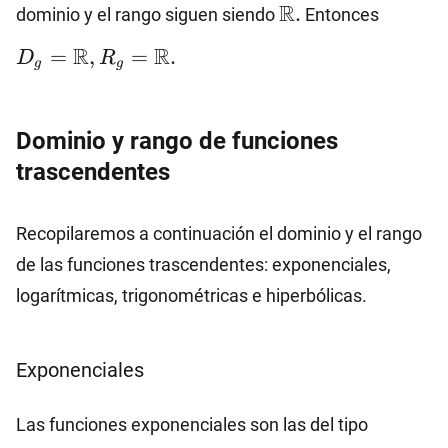
\mathbb{R}.
D_g=\
R
.
dominio y el rango siguen siendo
Entonces
R_g=\mathbb{R}.
R
R
=
,
=
.
D
R
g
g
Dominio y rango de funciones
trascendentes
Recopilaremos a continuación el dominio y el rango
de las funciones trascendentes: exponenciales,
logarítmicas, trigonométricas e hiperbólicas.
Exponenciales
f(x)=a^
Las funciones exponenciales son las del tipo