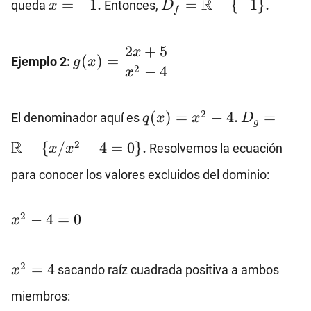
R
=
−
1.
=
−
{
−
1
}
.
queda
Entonces,
x
D
f
\{-1\}.
g(x)=\dfrac{2x+5}
2
+
5
x
(
)
=
Ejemplo 2:
g
x
{x^2-4}
2
−
4
x
q(x)=x^2-
D_g=\mat
2
(
)
=
−
4.
=
El denominador aquí es
q
x
x
D
g
4.
\{x/x^2-4
R
2
−
{
/
−
4
=
0
}
.
Resolvemos la ecuación
x
x
para conocer los valores excluidos del dominio:
x^2-
2
−
4
=
0
x
4=0
x^2=4
2
=
4
sacando raíz cuadrada positiva a ambos
x
miembros: