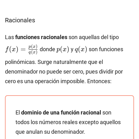
Racionales
f(x)=\
Las
funciones racionales
son aquellas del tipo
{q(x)}
p(x)
q(x)
(
)
p
x
(
)
=
(
)
(
)
donde
y
son funciones
f
x
p
x
q
x
(
)
q
x
polinómicas. Surge naturalmente que el
denominador no puede ser cero, pues dividir por
cero es una operación imposible. Entonces:
El
dominio de una función racional
son
todos los números reales excepto aquellos
que anulan su denominador.