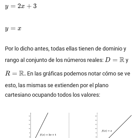
y=2x+3
=
2
+
3
y
x
y=x
=
y
x
Por lo dicho antes, todas ellas tienen de dominio y
D=\mathb
R=
R
=
rango al conjunto de los números reales:
y
D
R
=
.
En las gráficas podemos notar cómo se ve
R
esto, las mismas se extienden por el plano
cartesiano ocupando todos los valores: