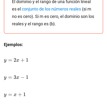
El dominio y el rango de una función lineal
es el
conjunto de los números reales
(si m
no es cero). Si m es cero, el dominio son los
reales y el rango es {b}.
Ejemplos:
y=2x+1
=
2
+
1
y
x
y=3x-
=
3
−
1
y
x
1
y=x+1
=
+
1
y
x