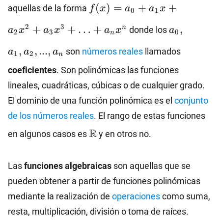
f(x)=a_0+a_1x+a_2x^2+a
(
)
=
+
+
aquellas de la forma
f
x
a
a
x
0
1
…+a_nx^n
a_0,
a_1,a_2,
2
3
+
+
…
+
,
n
donde los
a
x
a
x
a
x
a
2
3
0
n
,
,
...
,
son
números reales
llamados
a
a
a
1
2
n
coeficientes
. Son polinómicas las funciones
lineales, cuadráticas, cúbicas o de cualquier grado.
El dominio de una función polinómica es el
conjunto
de los números reales
. El rango de estas funciones
\mathbb{R}
R
en algunos casos es
y en otros no.
Las
funciones algebraicas
son aquellas que se
pueden obtener a partir de funciones polinómicas
mediante la realización de
operaciones
como suma,
resta, multiplicación, división o toma de raíces.