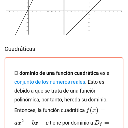
Cuadráticas
El
dominio de una función cuadrática
es el
conjunto de los números reales
. Esto es
debido a que se trata de una función
polinómica, por tanto, hereda su dominio.
f(x)=ax^2+bx
(
)
=
Entonces, la función cuadrática
f
x
D_f=\math
2
+
+
=
tiene por dominio a
a
x
b
x
c
D
f