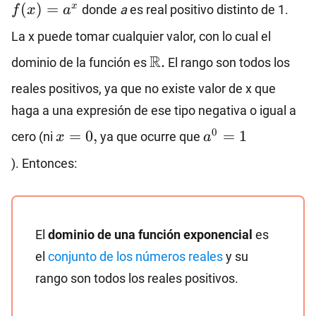
(
)
=
x
donde
a
es real positivo distinto de 1.
f
x
a
La x puede tomar cualquier valor, con lo cual el
\mathbb{R}.
R
.
dominio de la función es
El rango son todos los
reales positivos, ya que no existe valor de x que
haga a una expresión de ese tipo negativa o igual a
x=0,
a^0=1
0
=
0
,
=
1
cero (ni
ya que ocurre que
x
a
). Entonces:
El
dominio de una función exponencial
es
el
conjunto de los números reales
y su
rango son todos los reales positivos.