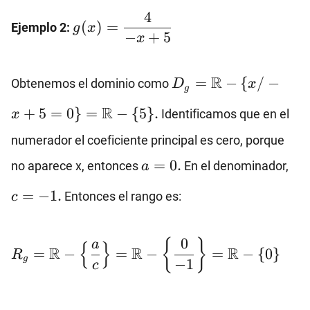
\left\{\dfrac{-2}
g(x)=\dfrac{4}
4
{1}\right\}=\mathbb{R}-
(
)
=
Ejemplo 2:
g
x
{-x+5}
−
+
5
\{-2\}
x
D_g=\mathbb{R}-\
R
=
−
{
/
−
Obtenemos el dominio como
D
x
g
{x/-
R
+
5
=
0
}
=
−
{
5
}
.
x+5=0\}=\mathbb{
Identificamos que en el
x
\{5\}.
numerador el coeficiente principal es cero, porque
a=0.
c=-
=
0.
no aparece x, entonces
En el denominador,
a
=
−
1.
Entonces el rango es:
c
R_g=\mathbb{R}-\left\
0
{
}
a
{
}
R
R
R
=
−
=
−
=
−
{
0
}
R
{\dfrac{a}
g
−
1
c
{c}\right\}=\mathbb{R}-
\left\{\dfrac{0}