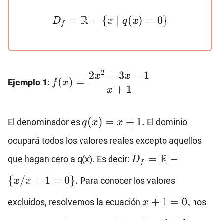
D_f=\mathbb{R}-
R
=
−
{
∣
(
)
=
0
}
D
x
q
x
f
\{x~|~q(x)=0\}
f(x)=\dfrac{2x^2+3x-
2
2
+
3
−
1
x
x
(
)
=
Ejemplo 1:
f
x
1}{x+1}
+
1
x
q(x)=x+1.
(
)
=
+
1.
El denominador es
El dominio
q
x
x
ocupará todos los valores reales excepto aquellos
D_f=\mathbb{R}
R
=
−
que hagan cero a q(x). Es decir:
D
f
\{x/x+1=0\}.
{
/
+
1
=
0
}
.
Para conocer los valores
x
x
x+1=0,
+
1
=
0
,
excluidos, resolvemos la ecuación
nos
x
x=-1.
D_f=\mathbb{R}-