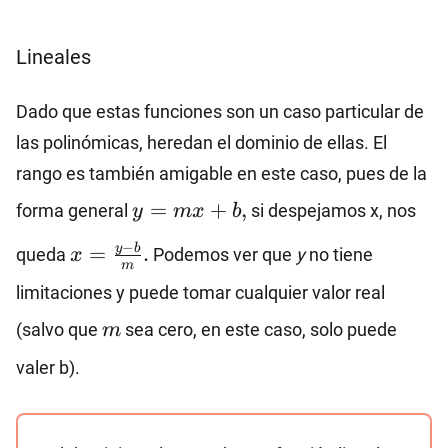
Lineales
Dado que estas funciones son un caso particular de
las polinómicas, heredan el dominio de ellas. El
rango es también amigable en este caso, pues de la
y=mx+b,
=
+
,
forma general
si despejamos x, nos
y
m
x
b
x=\frac{y-
−
y
b
=
.
queda
Podemos ver que
y
no tiene
x
m
b}{m}.
limitaciones y puede tomar cualquier valor real
m
(salvo que
sea cero, en este caso, solo puede
m
valer b).