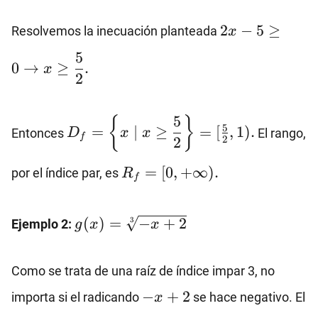
5≥0\}
2x-
2
−
5
≥
Resolvemos la inecuación planteada
x
5≥0→x≥\dfra
5
{2}.
0
→
≥
.
x
2
D_f=\left\
5
{
}
5
=
∣
≥
=
[
,
1
)
.
Entonces
El rango,
D
x
x
{x~|~x≥\dfrac{5}
f
2
2
{2}\right\}=
R_f=
=
[
0
,
+
∞
)
.
[\frac{5}{2} ,1).
por el índice par, es
R
f
[0,
+∞).
g(x)=\sqrt[3]
(
)
=
−
+
2
3
Ejemplo 2:
g
x
x
{-x+2}
Como se trata de una raíz de índice impar 3, no
-
−
+
2
importa si el radicando
se hace negativo. El
x
x+2