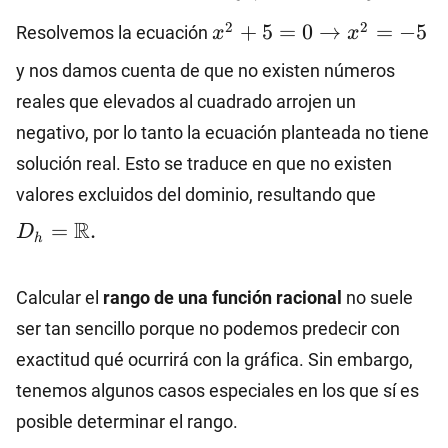
\{x/x^2+5=0\}.
x^2+5=0→x^2=-5
2
2
+
5
=
0
→
=
−
5
Resolvemos la ecuación
x
x
y nos damos cuenta de que no existen números
reales que elevados al cuadrado arrojen un
negativo, por lo tanto la ecuación planteada no tiene
solución real. Esto se traduce en que no existen
D_h=\
valores excluidos del dominio, resultando que
R
=
.
D
h
Calcular el
rango de una función racional
no suele
ser tan sencillo porque no podemos predecir con
exactitud qué ocurrirá con la gráfica. Sin embargo,
tenemos algunos casos especiales en los que sí es
posible determinar el rango.