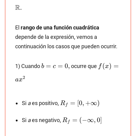
R
.
El
rango de una función cuadrática
depende de la expresión, vemos a
continuación los casos que pueden ocurrir.
b=c=0,
f(x)=ax^2
=
=
0
,
(
)
=
1) Cuando
ocurre que
b
c
f
x
2
a
x
R_f=
=
[
0
,
+
∞
)
Si
a
es positivo,
R
f
[0,
+∞)
R_f=
=
(
−
∞
,
0
]
Si
a
es negativo,
R
f
(-∞,
0]