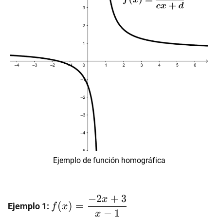
Ejemplo de función homográfica
f(x)=\dfrac{-2x+3}
−
2
+
3
x
(
)
=
Ejemplo 1:
f
x
{x-1}
−
1
x