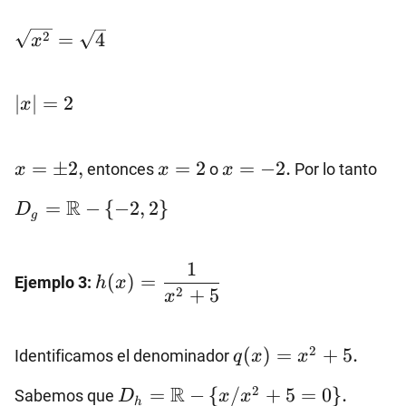
\sqrt{x^2}=\sqrt{4}
2
=
4
x
|x|=2
∣
∣
=
2
x
x=±2,
x=2
x=-2.
D_
=
±
2
,
=
2
=
−
2.
entonces
o
Por lo tanto
x
x
x
\{-
R
=
−
{
−
2
,
2
}
D
g
h(x)=\dfrac{1}
1
(
)
=
Ejemplo 3:
h
x
{x^2+5}
2
+
5
x
q(x)=x^2+5.
2
(
)
=
+
5.
Identificamos el denominador
q
x
x
D_h=\mathbb{R}-
R
2
=
−
{
/
+
5
=
0
}
.
Sabemos que
D
x
x
h