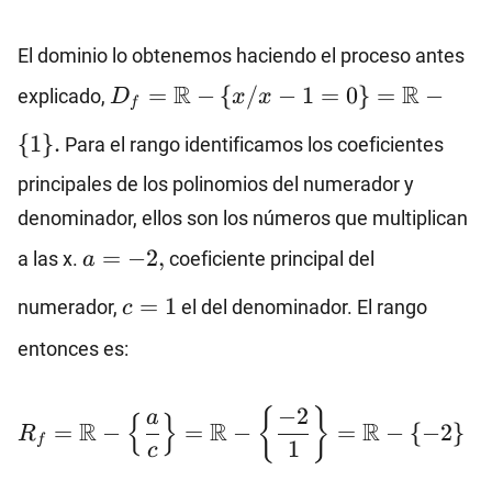
El dominio lo obtenemos haciendo el proceso antes
D_f=\mathbb{R}-\
R
R
=
−
{
/
−
1
=
0
}
=
−
explicado,
D
x
x
f
{x/x-
{
1
}
.
1=0\}=\mathbb{R}-
Para el rango identificamos los coeficientes
\{1\}.
principales de los polinomios del numerador y
denominador, ellos son los números que multiplican
a=-2,
=
−
2
,
a las x.
coeficiente principal del
a
c=1
=
1
numerador,
el del denominador. El rango
c
entonces es:
R_f=\mathbb{R}-\left\
−
2
{
}
a
{
}
R
R
R
=
−
=
−
=
−
{
−
2
}
R
{\dfrac{a}
f
1
c
{c}\right\}=\mathbb{R}-