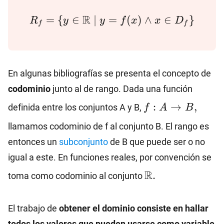
R_f=\
R
=
{
∈
∣
=
(
)
∧
∈
}
R
y
y
f
x
x
D
f
f
{y∈\mathbb{R}~|~y=f(x)∧x∈D_f\}
En algunas bibliografías se presenta el concepto de
codominio
junto al de rango. Dada una función
f:
:
→
,
definida entre los conjuntos A y B,
f
A
B
A→B,
llamamos codominio de f al conjunto B. El rango es
entonces un
subconjunto
de B que puede ser o no
igual a este. En funciones reales, por convención se
\mathbb{R}.
R
.
toma como codominio al conjunto
El trabajo de
obtener el dominio consiste en hallar
todos los valores que pueden usarse como variable