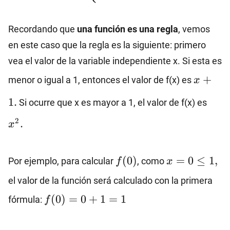
\\x^{2}\hspace{9.5mm}
\text{si}\
Recordando que
una función es una regla
, vemos
x>1\end{cases}
en este caso que la regla es la siguiente: primero
vea el valor de la variable independiente x. Si esta es
x+1.
+
menor o igual a 1, entonces el valor de f(x) es
x
x^2.
1.
Si ocurre que x es mayor a 1, el valor de f(x) es
2
.
x
f(0)
x=0≤1,
(
0
)
=
0
≤
1
,
Por ejemplo, para calcular
, como
f
x
el valor de la función será calculado con la primera
f(0)=0+1=1
(
0
)
=
0
+
1
=
1
fórmula:
f