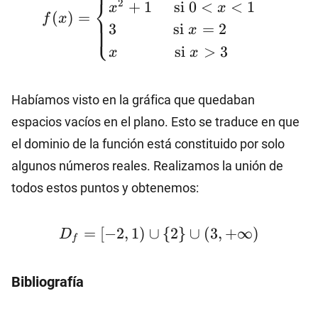
⎨
2
+
1
si
0
<
<
1
x
x
\text{si} \ -2≤x≤0
(
)
=
f
x
⎩
3
si
=
2
x
\\x^2+1
\hspace{5mm}
si
>
3
x
x
\text{si} \ 0< x
<1 \ \\3
Habíamos visto en la gráfica que quedaban
\hspace{13mm}
espacios vacíos en el plano. Esto se traduce en que
\text{si} \ x=2
\\x
el dominio de la función está constituido por solo
\hspace{13mm}
algunos números reales. Realizamos la unión de
\text{si} \ x>3
todos estos puntos y obtenemos:
\end{cases}
D_f=
=
[
−
2
,
1
)
∪
{
2
}
∪
(
3
,
+
∞
)
D
f
[-2,1)
\cup
Bibliografía
\
{2\}