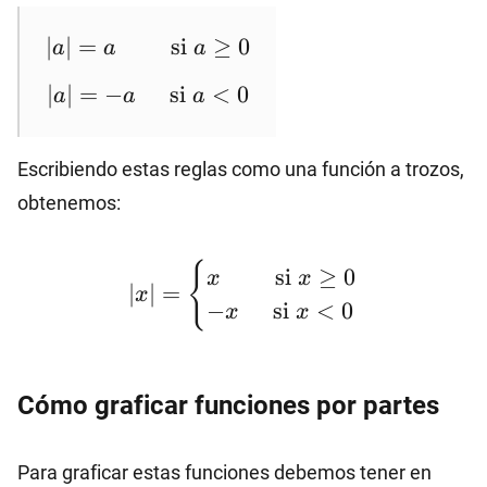
|a|=a
∣
∣
=
si
≥
0
a
a
a
\hspace{8mm}
|a|=-a
∣
\text{si}~a≥0
∣
=
−
si
<
0
a
a
a
\hspace{5mm}
\text{si}~a<0
Escribiendo estas reglas como una función a trozos,
obtenemos:
|x|=\begin{cases}
{
si
≥
0
x
x
x \hspace{8mm}
∣
∣
=
x
−
si
<
0
x
x
\text{si} \ x≥0
\\-x
\hspace{5mm}
Cómo graficar funciones por partes
\text{si} \ x<0
\end{cases}
Para graficar estas funciones debemos tener en