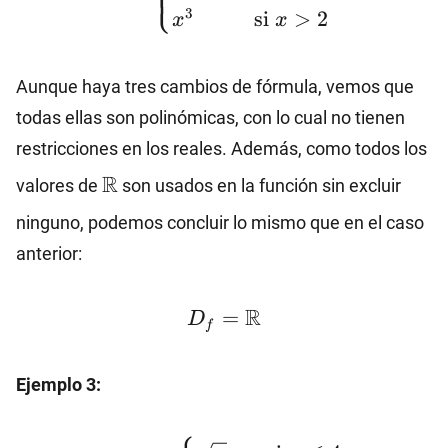
⎩
3
si
>
2
x
x
\\2x+3
\hspace{3mm}
\text{si} \ 0 ≤ x ≤
Aunque haya tres cambios de fórmula, vemos que
2 \\x^{3}
todas ellas son polinómicas, con lo cual no tienen
\hspace{9.5mm}
restricciones en los reales. Además, como todos los
\text{si} \ x>2
\mathbb{R}
\end{cases}
R
valores de
son usados en la función sin excluir
ninguno, podemos concluir lo mismo que en el caso
anterior:
D_f=\mathbb{R}
R
=
D
f
Ejemplo 3:
f(x)=\begin{cases}