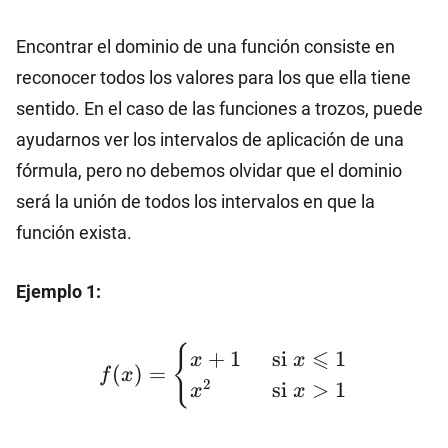
Encontrar el dominio de una función consiste en
reconocer todos los valores para los que ella tiene
sentido. En el caso de las funciones a trozos, puede
ayudarnos ver los intervalos de aplicación de una
fórmula, pero no debemos olvidar que el dominio
será la unión de todos los intervalos en que la
función exista.
Ejemplo 1:
f(x)=\begin{cases}x+1
{
⩽
+
1
si
1
x
x
\hspace{5mm} \text{si}
(
)
=
f
x
2
si
>
1
x
x
\ x \leqslant 1
\\x^{2}\hspace{9.5mm}