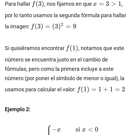
f(3)
x=3>1
(
3
)
=
3
>
1
Para hallar
, nos fijamos en que
,
f
x
por lo tanto usamos la segunda fórmula para hallar
f(3)=
2
(
3
)
=
(
3
)
=
9
la imagen:
f
(3)^2=9
f(1)
(
1
)
Si quisiéramos encontrar
, notamos que este
f
número se encuentra justo en el cambio de
fórmulas, pero como la primera incluye a este
número (por poner el símbolo de menor o igual), la
f(1)=1+1=2
(
1
)
=
1
+
1
=
2
usamos para calcular el valor:
f
Ejemplo 2:
⎧
f(x)=\begin{cases}
−
si
<
0
x
x
-x \hspace{8mm}