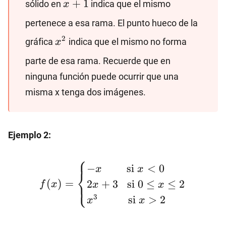
+
1
sólido en
indica que el mismo
x
pertenece a esa rama. El punto hueco de la
x^2
2
gráfica
indica que el mismo no forma
x
parte de esa rama. Recuerde que en
ninguna función puede ocurrir que una
misma x tenga dos imágenes.
Ejemplo 2:
⎧
f(x)=\begin{cases}
−
si
<
0
x
x
⎨
-x \hspace{8mm}
(
)
=
2
+
3
si
0
≤
≤
2
⎩
f
x
x
x
\text{si} \ x<0
3
si
>
2
x
x
\\2x+3
\hspace{3mm}