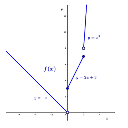
\text{si} \ 0 ≤ x ≤
2 \\x^{3}
\hspace{9.5mm}
\text{si} \ x>2
\end{cases}