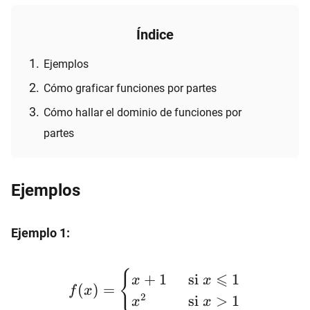
Índice
Ejemplos
Cómo graficar funciones por partes
Cómo hallar el dominio de funciones por
partes
Ejemplos
Ejemplo 1:
f(x)=\begin{cases}x+1
{
⩽
+
1
si
1
x
x
\hspace{5mm} \text{si}
(
)
=
f
x
2
si
>
1
x
x
\ x \leqslant 1