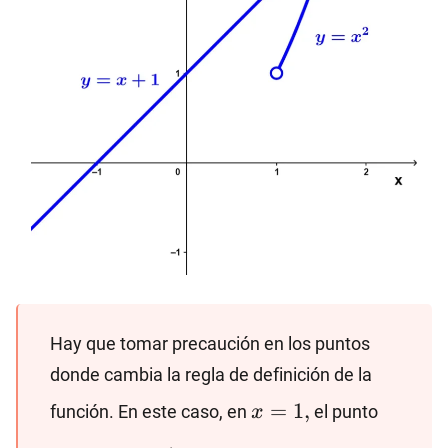
Hay que tomar precaución en los puntos
donde cambia la regla de definición de la
x=1,
=
1
,
función. En este caso, en
el punto
x
x+1