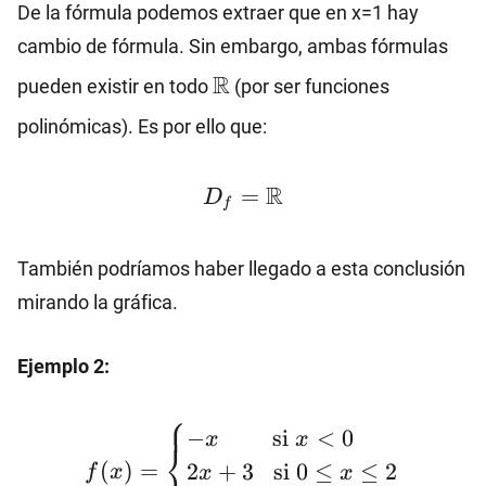
\text{si}\
De la fórmula podemos extraer que en x=1 hay
x>1\end{cases}
cambio de fórmula. Sin embargo, ambas fórmulas
\mathbb{R}
R
pueden existir en todo
(por ser funciones
polinómicas). Es por ello que:
D_f=\mathbb{R}
R
=
D
f
También podríamos haber llegado a esta conclusión
mirando la gráfica.
Ejemplo 2:
⎧
f(x)=\begin{cases}
−
si
<
0
x
x
⎨
-x \hspace{8mm}
(
)
=
2
+
3
si
0
≤
≤
2
f
x
x
x
\text{si} \ x<0