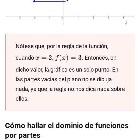
Nótese que, por la regla de la función,
x=2,
f(x)=3.
=
2
,
(
)
=
3.
cuando
Entonces, en
x
f
x
dicho valor, la gráfica es un solo punto. En
las partes vacías del plano no se dibuja
nada, ya que la regla no nos dice nada sobre
ellos.
Cómo hallar el dominio de funciones
por partes