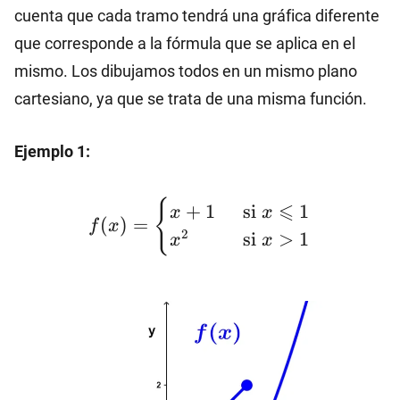
cuenta que cada tramo tendrá una gráfica diferente
que corresponde a la fórmula que se aplica en el
mismo. Los dibujamos todos en un mismo plano
cartesiano, ya que se trata de una misma función.
Ejemplo 1:
f(x)=\begin{cases}x+1
{
⩽
+
1
si
1
x
x
\hspace{5mm} \text{si}
(
)
=
f
x
2
si
>
1
x
x
\ x \leqslant 1
\\x^{2}\hspace{9.5mm}
\text{si}\
x>1\end{cases}