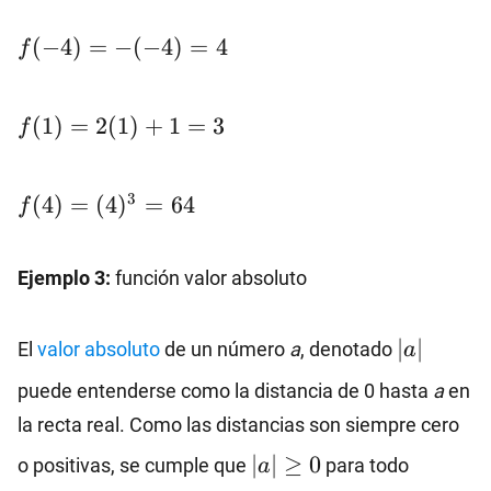
f(-4)=-
(
−
4
)
=
−
(
−
4
)
=
4
f
(-4)=4
f(1)=2(1)+1=3
(
1
)
=
2
(
1
)
+
1
=
3
f
f(4)=
3
(
4
)
=
(
4
)
=
64
f
(4)^3=64
Ejemplo 3:
función valor absoluto
|a|
∣
∣
El
valor absoluto
de un número
a
, denotado
a
puede entenderse como la distancia de 0 hasta
a
en
la recta real. Como las distancias son siempre cero
|a|
∣
∣
≥
0
o positivas, se cumple que
para todo
a
≥0