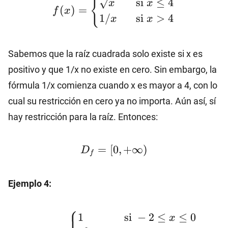
{
si
≤
4
x
x
\sqrt{x}
(
)
=
f
x
1/
si
>
4
x
x
\hspace{6.5mm}
\text{si} \ x≤4
\\1/x
Sabemos que la raíz cuadrada solo existe si x es
\hspace{6mm}
positivo y que 1/x no existe en cero. Sin embargo, la
\text{si} \ x>4
fórmula 1/x comienza cuando x es mayor a 4, con lo
\end{cases}
cual su restricción en cero ya no importa. Aún así, sí
hay restricción para la raíz. Entonces:
D_f=
=
[
0
,
+
∞
)
D
f
[0,
+∞)
Ejemplo 4:
⎧
f(x)=\begin{cases}
1
si
−
2
≤
≤
0
x
1 \hspace{13mm}