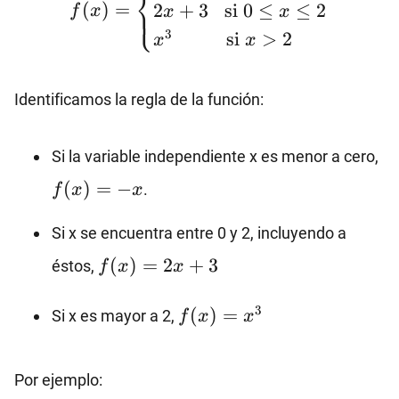
⎨
(
)
=
2
+
3
si
0
≤
≤
2
⎩
f
x
x
x
\text{si} \ x<0
3
si
>
2
x
x
\\2x+3
\hspace{3mm}
\text{si} \ 0 ≤ x ≤
Identificamos la regla de la función:
2 \\x^{3}
\hspace{9.5mm}
f(
Si la variable independiente x es menor a cero,
\text{si} \ x>2
x
\end{cases}
(
)
=
−
.
f
x
x
Si x se encuentra entre 0 y 2, incluyendo a
f(x)=2x+3
(
)
=
2
+
3
éstos,
f
x
x
f(x)=x^3
3
(
)
=
Si x es mayor a 2,
f
x
x
Por ejemplo: