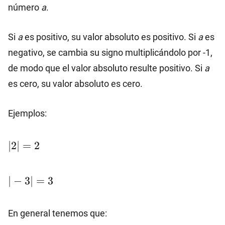
número
a
.
Si
a
es positivo, su valor absoluto es positivo. Si
a
es
negativo, se cambia su signo multiplicándolo por -1,
de modo que el valor absoluto resulte positivo. Si
a
es cero, su valor absoluto es cero.
Ejemplos:
|2|=2
∣2∣
=
2
|-3|=3
∣
−
3∣
=
3
En general tenemos que: