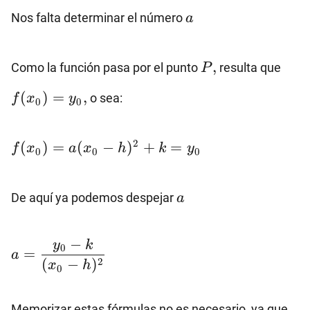
a
Nos falta determinar el número
a
P,
f(x
,
Como la función pasa por el punto
resulta que
P
(
)
=
,
o sea:
f
x
y
0
0
f(x_0)=a(x_0-
2
(
)
=
(
−
)
+
=
f
x
a
x
h
k
y
0
0
0
h)^2+k=y_0
a
De aquí ya podemos despejar
a
a=\dfrac{y_0-
−
y
k
0
=
a
k}{(x_0-h)^2}
2
(
−
)
x
h
0
Memorizar estas fórmulas no es necesario, ya que