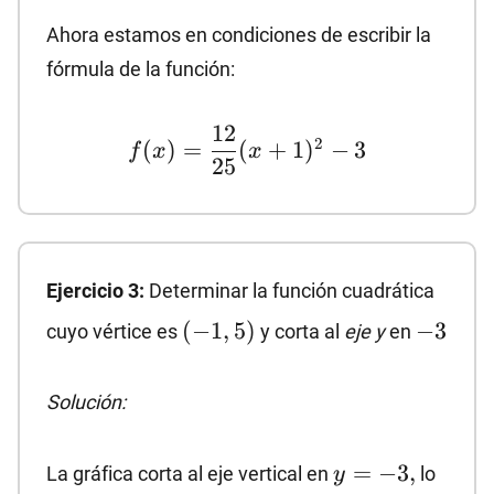
{25}
Ahora estamos en condiciones de escribir la
fórmula de la función:
f(x)=\dfrac{12}
12
2
(
)
=
(
+
1
)
−
3
f
x
x
{25}(x+1)^2-3
25
Ejercicio 3:
Determinar la función cuadrática
(-1,5)
-3
(
−
1
,
5
)
−
3
cuyo vértice es
y corta al
eje y
en
Solución:
y=-3,
=
−
3
,
La gráfica corta al eje vertical en
lo
y