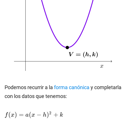
Podemos recurrir a la
forma canónica
y completarla
con los datos que tenemos:
f(x)=a(x-
2
(
)
=
(
−
)
+
f
x
a
x
h
k
h)^2+k