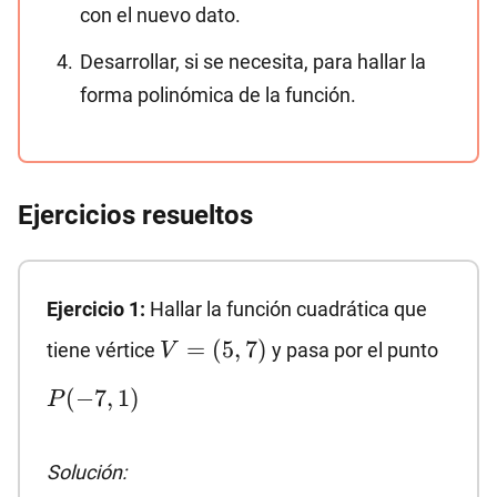
con el nuevo dato.
Desarrollar, si se necesita, para hallar la
forma polinómica de la función.
Ejercicios resueltos
Ejercicio 1:
Hallar la función cuadrática que
V=
P(-7,
=
(
5
,
7
)
tiene vértice
y pasa por el punto
V
(5,7)
(
−
7
,
1
)
P
Solución: