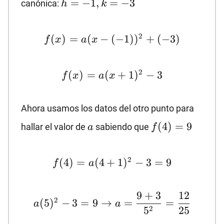
=
−
1
,
=
−
3
canónica:
h
k
k=-3
f(x)=a(x-
2
(
)
=
(
−
(
−
1
)
)
+
(
−
3
)
f
x
a
x
(-1))^2+
(-3)
f(x)=a(x+1)^2-
2
(
)
=
(
+
1
)
−
3
f
x
a
x
3
Ahora usamos los datos del otro punto para
a
f(4)=9
(
4
)
=
9
hallar el valor de
sabiendo que
a
f
f(4)=a(4+1)^2-
2
(
4
)
=
(
4
+
1
)
−
3
=
9
f
a
3=9
a(5)^2-
9
+
3
12
2
(
5
)
−
3
=
9
→
=
=
a
a
3=9→a=\dfrac{9+3}
2
5
25
{5^2}=\dfrac{12}