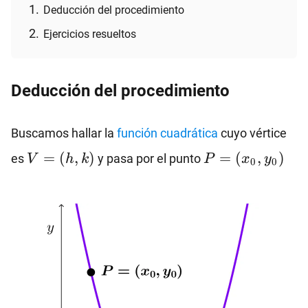
Deducción del procedimiento
Ejercicios resueltos
Deducción del procedimiento
Buscamos hallar la
función cuadrática
cuyo vértice
V=
P=
=
(
,
)
=
(
,
)
es
y pasa por el punto
V
h
k
P
x
y
0
0
(h,k)
(x_0,y_0)