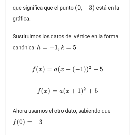
(0,-3)
(
0
,
−
3
)
que significa que el punto
está en la
gráfica.
Sustituimos los datos del vértice en la forma
h=-1,
=
−
1
,
=
5
canónica:
h
k
k=5
f(x)=a(x-
2
(
)
=
(
−
(
−
1
)
)
+
5
f
x
a
x
(-1))^2+5
f(x)=a(x+1)^2+5
2
(
)
=
(
+
1
)
+
5
f
x
a
x
f(0)=-3
Ahora usamos el otro dato, sabiendo que
(
0
)
=
−
3
f