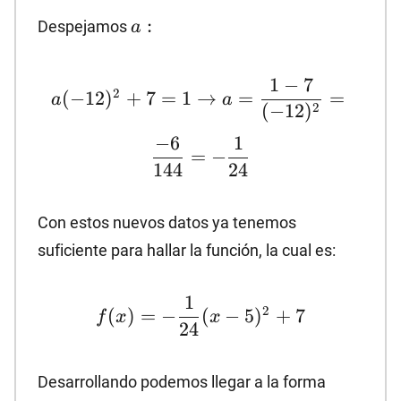
a:
:
Despejamos
a
a(-12)^2+7=1→a=\dfrac{1-
1
−
7
2
(
−
12
)
+
7
=
1
→
=
=
a
a
7}{(-12)^2}=\dfrac{-6}
2
(
−
12
)
{144}=-\dfrac{1}{24}
−
6
1
=
−
144
24
Con estos nuevos datos ya tenemos
suficiente para hallar la función, la cual es:
f(x)=-
1
2
(
)
=
−
(
−
5
)
+
7
f
x
x
\dfrac{1}
24
{24}(x-
5)^2+7
Desarrollando podemos llegar a la forma