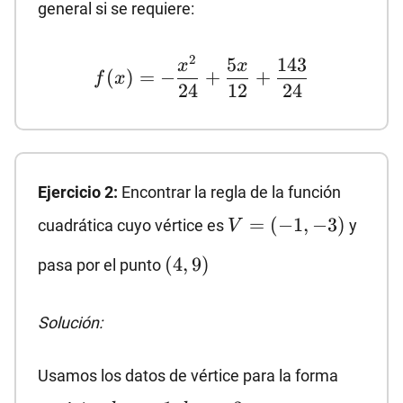
general si se requiere:
f(x)=-
2
5
143
x
x
(
)
=
−
+
+
f
x
\dfrac{x^2}
24
12
24
{24}+\dfrac{5x}
{12}+\dfrac{143}
{24}
Ejercicio 2:
Encontrar la regla de la función
V=
=
(
−
1
,
−
3
)
cuadrática cuyo vértice es
y
V
(-1,-3)
(4,9)
(
4
,
9
)
pasa por el punto
Solución:
Usamos los datos de vértice para la forma
h=-1,