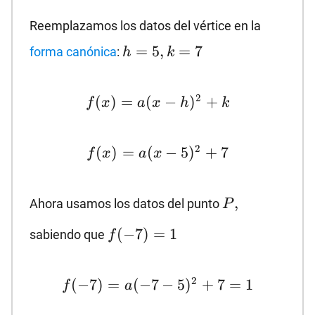
Reemplazamos los datos del vértice en la
h=5,k=7
=
5
,
=
7
forma canónica
:
h
k
f(x)=a(x-
2
(
)
=
(
−
)
+
f
x
a
x
h
k
h)^2+k
f(x)=a(x-
2
(
)
=
(
−
5
)
+
7
f
x
a
x
5)^2+7
P,
,
Ahora usamos los datos del punto
P
f(-7)=1
(
−
7
)
=
1
sabiendo que
f
f(-7)=a(-7-
2
(
−
7
)
=
(
−
7
−
5
)
+
7
=
1
f
a
5)^2+7=1