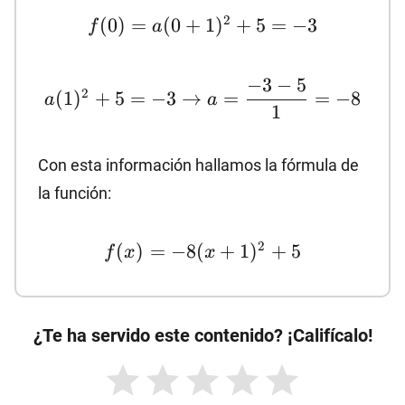
f(0)=a(0+1)^2+5=-3
2
(
0
)
=
(
0
+
1
)
+
5
=
−
3
f
a
a(1)^2+5=-3→a=\dfrac{-3-
−
3
−
5
2
(
1
)
+
5
=
−
3
→
=
=
−
8
a
a
5}{1}=-8
1
Con esta información hallamos la fórmula de
la función:
f(x)=-8(x+1)^2+5
2
(
)
=
−
8
(
+
1
)
+
5
f
x
x
¿Te ha servido este contenido? ¡Califícalo!