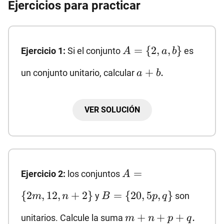
Ejercicios para practicar
A=\
=
{
2
,
,
}
Ejercicio 1:
Si el conjunto
es
A
a
b
{2,a,b\}
a+b.
+
.
un conjunto unitario, calcular
a
b
VER SOLUCIÓN
Solución:
Como A es unitario, todos sus elementos son
A=\
=
Ejercicio 2:
los conjuntos
A
2=a=b.
2
=
=
.
{2m,
iguales, es decir,
De aquí
a
b
B=\
{
2
,
12
,
+
2
}
=
12,
{
20
,
5
,
}
y
son
m
n
B
p
q
a=2
b=2,
a+b=2
=
2
=
2
,
{20,
extraemos que
y
por lo tanto
a
b
n+2\}
m+n+p+q.
5p,
+
+
+
.
unitarios. Calcule la suma
m
n
p
q