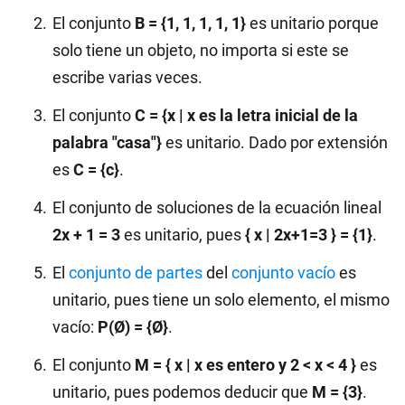
El conjunto
B = {1, 1, 1, 1, 1}
es unitario porque
solo tiene un objeto, no importa si este se
escribe varias veces.
El conjunto
C = {x | x es la letra inicial de la
palabra "casa"}
es unitario. Dado por extensión
es
C = {c}
.
El conjunto de soluciones de la ecuación lineal
2x + 1 = 3
es unitario, pues
{ x | 2x+1=3 } = {1}
.
El
conjunto de partes
del
conjunto vacío
es
unitario, pues tiene un solo elemento, el mismo
vacío:
P(Ø) = {Ø}
.
El conjunto
M = { x | x es entero y 2 < x < 4 }
es
unitario, pues podemos deducir que
M = {3}
.