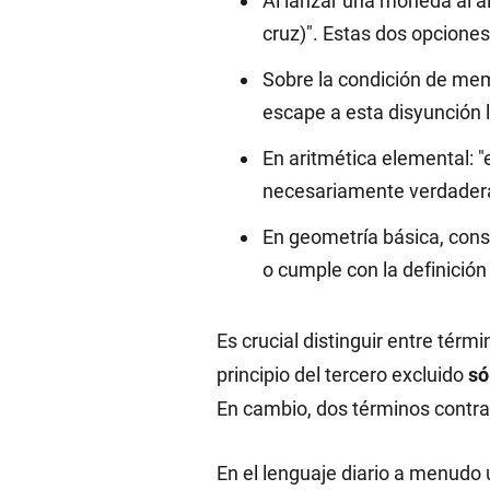
Al lanzar una moneda al a
cruz)". Estas dos opciones
Sobre la condición de memb
escape a esta disyunción l
En aritmética elemental: "
necesariamente verdader
En geometría básica, consi
o cumple con la definición
Es crucial distinguir entre térm
principio del tercero excluido
só
En cambio, dos términos contra
En el lenguaje diario a menudo 