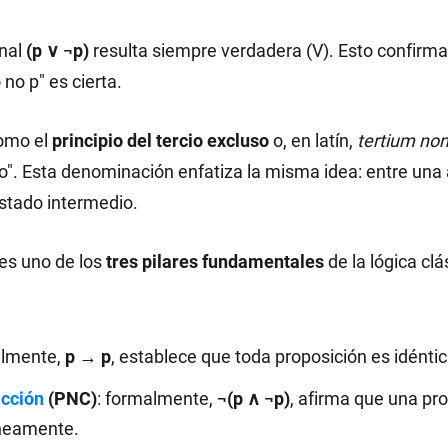
inal
(p ∨ ¬p)
resulta siempre verdadera (V). Esto confirma
 no p" es cierta.
como el
principio del tercio excluso
o, en latín,
tertium non
ro". Esta denominación enfatiza la misma idea: entre una
stado intermedio.
 es uno de los
tres pilares fundamentales
de la lógica clá
lmente,
p → p
, establece que toda proposición es idénti
icción
(PNC)
: formalmente,
¬(p ∧ ¬p)
, afirma que una pr
áneamente.