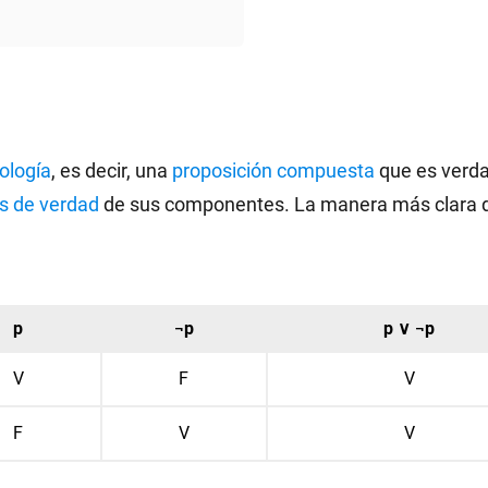
ología
, es decir, una
proposición compuesta
que es verda
s de verdad
de sus componentes. La manera más clara de
p
¬p
p ∨ ¬p
V
F
V
F
V
V