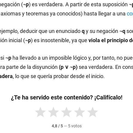
 negación (
¬p
) es verdadera. A partir de esta suposición
¬
o axiomas y teoremas ya conocidos) hasta llegar a una
co
 ejemplo, deducir que un enunciado
q
y su negación
¬q
so
n inicial (
¬p
) es insostenible, ya que
viola el principio 
 si
¬p
ha llevado a un imposible lógico y, por tanto, no pu
tra parte de la disyunción
(p ∨ ¬p)
sea verdadera. En con
adera
, lo que se quería probar desde el inicio.
¿Te ha servido este contenido? ¡Califícalo!
4,8 / 5
—
5 votos