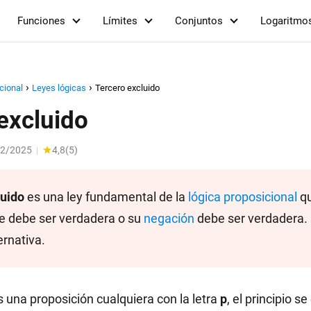
Funciones
Límites
Conjuntos
Logaritmo
cional
Leyes lógicas
Tercero excluido
 excluido
12/2025
4,8
(
5
)
|
luido
es una ley fundamental de la
lógica proposicional
qu
 debe ser verdadera o su
negación
debe ser verdadera. 
ernativa.
una proposición cualquiera con la letra
p
, el principio 