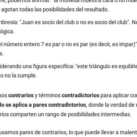
ire, podemos afirmar: "la moneda muestra cara o no mues
 agotan todas las posibilidades del resultado.
resía: "Juan es socio del club o no es socio del club". 
ógica.
el número entero 7 es par o no es par (es decir, es impar)
a.
derando una figura específica: "este triángulo es equiláte
 o no la cumple.
inos
contrarios
y términos
contradictorios
para aplicar co
lo se aplica a pares contradictorios
, donde la verdad de 
rios comparten un rango de posibilidades intermedias.
usamos pares de contrarios, lo que puede llevar a malent